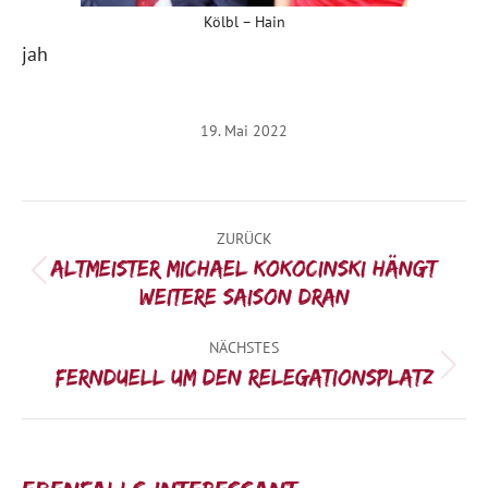
Kölbl – Hain
jah
19. Mai 2022
Kommentarnavigation
ZURÜCK
Altmeister Michael Kokocinski hängt
Vorheriger
weitere Saison dran
Beitrag:
NÄCHSTES
Nächster
Fernduell um den Relegationsplatz
Beitrag: