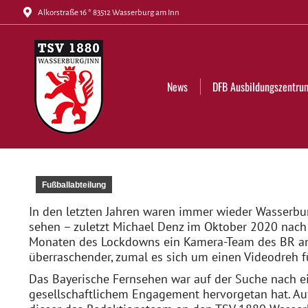
Alkorstraße 16 * 83512 Wasserburg am Inn
News
DFB Ausbildungszentrum
Tickets
News
DFB Ausbildungszentru
Fußballabteilung
In den letzten Jahren waren immer wieder Wasserbur
sehen – zuletzt Michael Denz im Oktober 2020 nac
Monaten des Lockdowns ein Kamera-Team des BR an
überraschender, zumal es sich um einen Videodreh 
Das Bayerische Fernsehen war auf der Suche nach e
gesellschaftlichem Engagement hervorgetan hat. Au