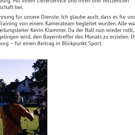
rg. Mit ihrem Lieferservice und ihren drei Testzentren
chaft bei.
nung für unsere Dienste. Ich glaube auch, dass es für un
m Training von einem Kamerateam begleitet wurden. Alle w
teilungsleiter Kevin Klammer. Da der Ball nun wieder rollt,
gelingen wird, den Bayerntreffer des Monats zu erzielen. 
rg – für einen Beitrag in Blickpunkt Sport.