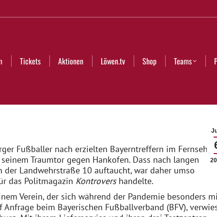
Aktionen
Löwen.tv
Shop
Teams
Partner
Club
m
Tickets
Aktionen
Löwen.tv
Shop
Teams
Ju
ger Fußballer nach erzielten Bayerntreffern im Fernsehen
h seinem Traumtor gegen Hankofen. Dass nach langen
20
 der Landwehrstraße 10 auftaucht, war daher umso
für das Politmagazin
Kontrovers
handelte.
inem Verein, der sich während der Pandemie besonders mi
f Anfrage beim Bayerischen Fußballverband (BFV), verwie