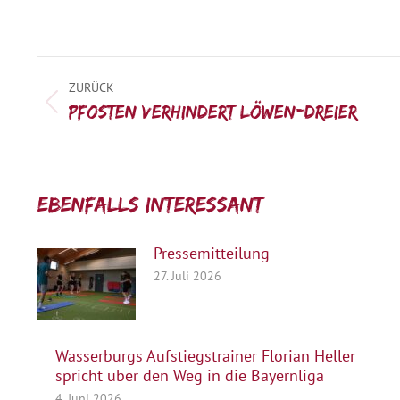
Kommentarnavigation
ZURÜCK
Vorheriger
Pfosten verhindert Löwen-Dreier
Beitrag:
Ebenfalls interessant:
Pressemitteilung
27. Juli 2026
Wasserburgs Aufstiegstrainer Florian Heller
spricht über den Weg in die Bayernliga
4. Juni 2026