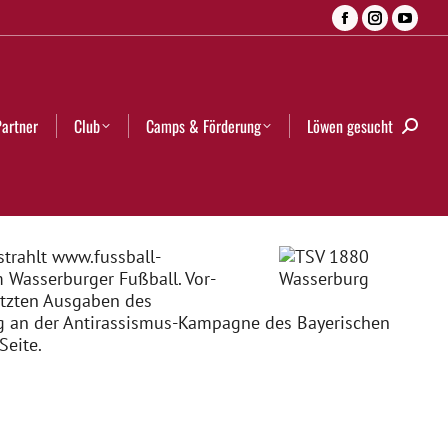
Facebook
Instagra
YouT
Camps & Förderung
Löwen gesucht
Search:
page
page
page
opens
opens
open
in
in
in
Partner
Club
Camps & Förderung
Löwen gesucht
Searc
new
new
new
window
window
wind
strahlt www.fussball-
 Wasserburger Fußball. Vor-
etzten Ausgaben des
ng an der Antirassismus-Kampagne des Bayerischen
Seite.