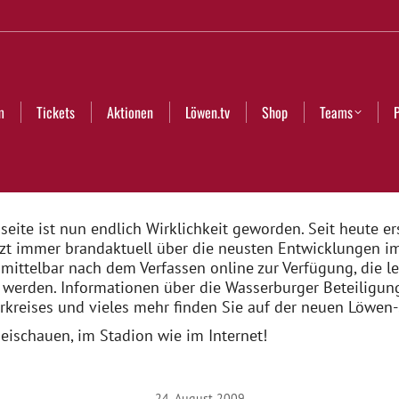
Aktionen
Löwen.tv
Shop
Teams
Partner
Club
m
Tickets
Aktionen
Löwen.tv
Shop
Teams
ite ist nun endlich Wirklichkeit geworden. Seit heute er
zt immer brandaktuell über die neusten Entwicklungen im
mittelbar nach dem Verfassen online zur Verfügung, die l
n werden. Informationen über die Wasserburger Beteiligu
rkreises und vieles mehr finden Sie auf der neuen Löwen-
eischauen, im Stadion wie im Internet!
24. August 2009