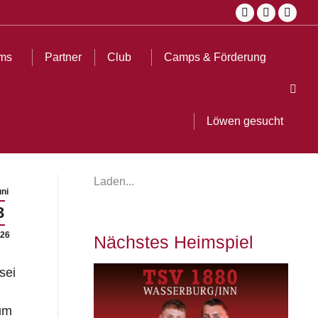
Facebook
Instagra
YouT
ub
Camps & Förderung
Löwen gesucht
Search:
page
page
page
opens
opens
open
ms
Partner
Club
Camps & Förderung
in
in
in
Sear
new
new
new
window
window
wind
Löwen gesucht
Laden...
ni
3
26
Nächstes Heimspiel
sei
zum