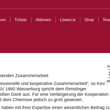
ionen
Löwen.tv
Shop
Teams
Partner
Cl
rum
Tickets
Aktionen
Löwen.tv
Shop
Tea
Ju
 beenden Zusammenarbeit
20
fessionelle und kooperative Zusammenarbeit“, so Kevin
TSV 1880 Wasserburg spricht dem Rimstinger
oßen Dank aus. Für eine Verlängerung der Kooperation 
nd dem Chiemsee jedoch zu groß gewesen.
 haben mit ihrer Expertise einen wesentlichen Beitrag 