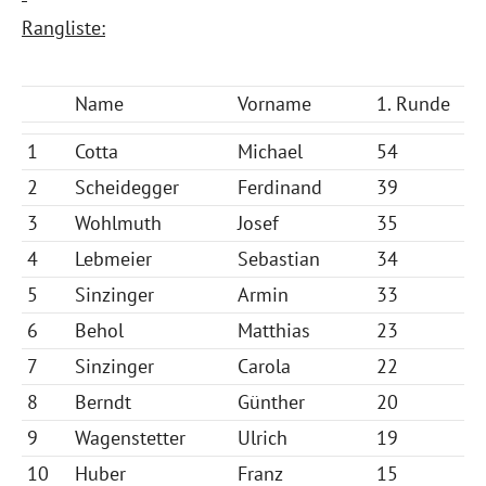
Rangliste:
Name
Vorname
1. Runde
1
Cotta
Michael
54
2
Scheidegger
Ferdinand
39
3
Wohlmuth
Josef
35
4
Lebmeier
Sebastian
34
5
Sinzinger
Armin
33
6
Behol
Matthias
23
7
Sinzinger
Carola
22
8
Berndt
Günther
20
9
Wagenstetter
Ulrich
19
10
Huber
Franz
15