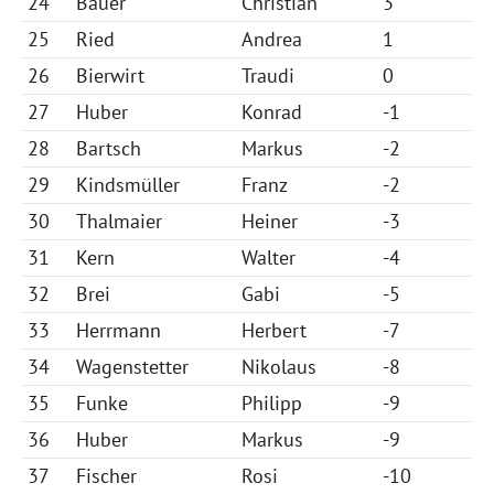
24
Bauer
Christian
3
25
Ried
Andrea
1
26
Bierwirt
Traudi
0
27
Huber
Konrad
-1
28
Bartsch
Markus
-2
29
Kindsmüller
Franz
-2
30
Thalmaier
Heiner
-3
31
Kern
Walter
-4
32
Brei
Gabi
-5
33
Herrmann
Herbert
-7
34
Wagenstetter
Nikolaus
-8
35
Funke
Philipp
-9
36
Huber
Markus
-9
37
Fischer
Rosi
-10