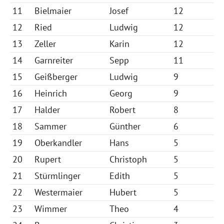
11
Bielmaier
Josef
12
12
Ried
Ludwig
12
13
Zeller
Karin
12
14
Garnreiter
Sepp
11
15
Geißberger
Ludwig
9
16
Heinrich
Georg
9
17
Halder
Robert
8
18
Sammer
Günther
6
19
Oberkandler
Hans
5
20
Rupert
Christoph
5
21
Stürmlinger
Edith
5
22
Westermaier
Hubert
5
23
Wimmer
Theo
4