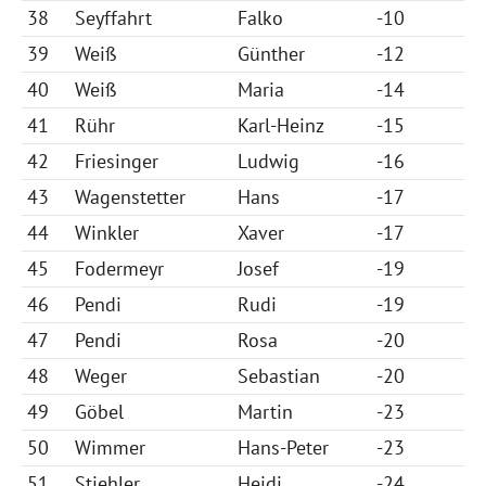
38
Seyffahrt
Falko
-10
39
Weiß
Günther
-12
40
Weiß
Maria
-14
41
Rühr
Karl-Heinz
-15
42
Friesinger
Ludwig
-16
43
Wagenstetter
Hans
-17
44
Winkler
Xaver
-17
45
Fodermeyr
Josef
-19
46
Pendi
Rudi
-19
47
Pendi
Rosa
-20
48
Weger
Sebastian
-20
49
Göbel
Martin
-23
50
Wimmer
Hans-Peter
-23
51
Stiehler
Heidi
-24