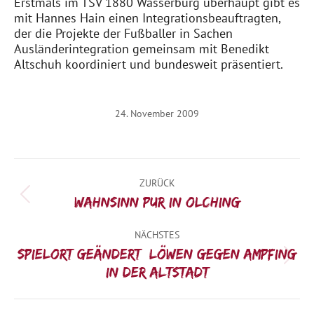
Erstmals im TSV 1880 Wasserburg überhaupt gibt es
mit Hannes Hain einen Integrationsbeauftragten,
der die Projekte der Fußballer in Sachen
Ausländerintegration gemeinsam mit Benedikt
Altschuh koordiniert und bundesweit präsentiert.
24. November 2009
Kommentarnavigation
ZURÜCK
Vorheriger
Wahnsinn pur in Olching
Beitrag:
NÄCHSTES
Spielort geändert: Löwen gegen Ampfing
Nächster
in der Altstadt
Beitrag: