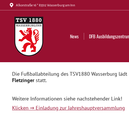
Alkorstraße 16 * 83512 Wasserburg am Inn
News
DFB Ausbildungszentrum
Tickets
News
DFB Ausbildungszentru
Die Fußballabteilung des TSV1880 Wasserburg lädt 
Fletzinger
statt.
Weitere Informationen siehe nachstehender Link!
Klicken ⇒ Einladung zur Jahreshauptversammlung