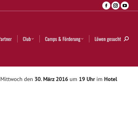
Facebook
Instagra
YouT
Camps & Förderung
Löwen gesucht
Search:
page
page
page
opens
opens
open
in
in
in
Partner
Club
Camps & Förderung
Löwen gesucht
Searc
new
new
new
window
window
wind
m Mittwoch den
30. März 2016
um
19 Uhr
im
Hotel