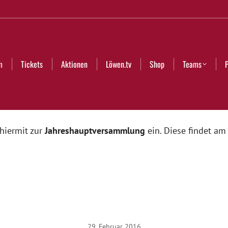
Aktionen
Löwen.tv
Shop
Teams
Partner
Club
m
Tickets
Aktionen
Löwen.tv
Shop
Teams
hiermit zur
Jahreshauptversammlung
ein. Diese findet a
29. Februar 2016