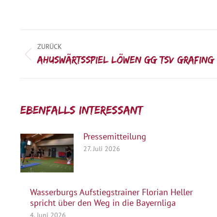
Kommentarnavigation
ZURÜCK
Vorheriger
AHUswärtsspiel Löwen gg TSV Grafing
Beitrag:
Ebenfalls interessant:
Pressemitteilung
27. Juli 2026
Wasserburgs Aufstiegstrainer Florian Heller
spricht über den Weg in die Bayernliga
4. Juni 2026