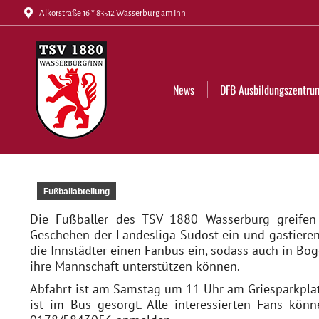
Alkorstraße 16 * 83512 Wasserburg am Inn
News
DFB Ausbildungszentrum
Tickets
News
DFB Ausbildungszentru
Fußballabteilung
Die Fußballer des TSV 1880 Wasserburg greife
Geschehen der Landesliga Südost ein und gastiere
die Innstädter einen Fanbus ein, sodass auch in Bo
ihre Mannschaft unterstützen können.
Abfahrt ist am Samstag um 11 Uhr am Griesparkplatz.
ist im Bus gesorgt. Alle interessierten Fans kö