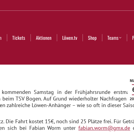
Aktionen
Löwen.tv
Shop
Teams
Partner
Club
m
Tickets
Aktionen
Löwen.tv
Shop
Teams
Mä
n kommenden Samstag in der Frühjahrsrunde erstmals
n beim TSV Bogen. Auf Grund wiederholter Nachfragen se
20
gen zahlreiche Löwen-Anhänger – wie so oft in dieser Sais
 Die Fahrt kostet 15€, noch sind 25 Plätze frei. Für Getr
nnen sich bei Fabian Worm unter
fabian.worm@gmx.de
o