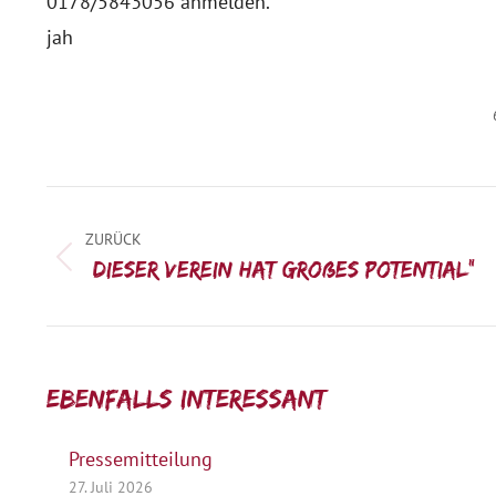
0178/5843056 anmelden.
jah
Kommentarnavigation
ZURÜCK
Vorheriger
„Dieser Verein hat großes Potential“
Beitrag:
Ebenfalls interessant:
Pressemitteilung
27. Juli 2026