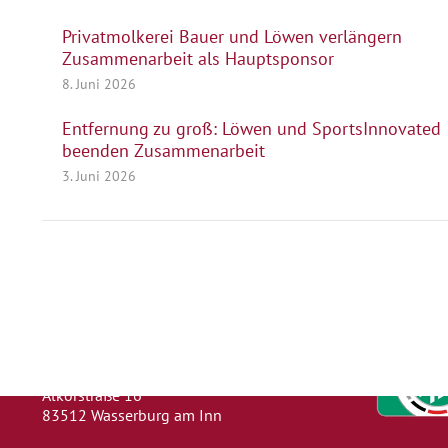
Privatmolkerei Bauer und Löwen verlängern
Zusammenarbeit als Hauptsponsor
8. Juni 2026
Entfernung zu groß: Löwen und SportsInnovated
beenden Zusammenarbeit
3. Juni 2026
Herausgeber
Turn- und Sportverein 1880 e. V.
Wasserburg a. Inn
Abteilung: Fußball
Abteilungsleiter: Kevin Klammer
Alkorstraße 16
83512 Wasserburg am Inn