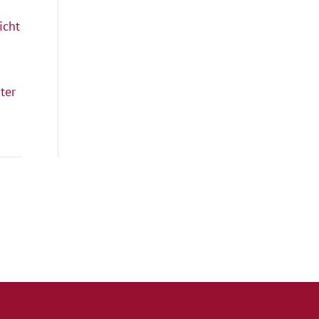
icht
ter
Quicklinks
Kontakt
Impressum
Datenschutz
Spielstätten