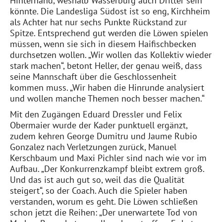
Hinterhand, weshalb
Wasserburg auch Dritter sein
könnte
. Die Landesliga Sü
dost ist so eng, Kirchheim
als A
chter hat nur sechs Punkte Rückstand zur
Spitze. Entsprechend gut werden die Löwen spielen
müssen, wenn sie sich in diesem Haifischbecken
durchsetzen wollen. „Wir wollen das Kollektiv wieder
stark machen“, betont Heller, der genau weiß, dass
seine Mannschaft über die Geschlossenheit
kommen muss. „Wir haben die Hinrunde analysiert
und wollen manche Themen noch besser machen
.“
Mit den Zugängen Eduard Dressler und Felix
Obermaier wurde der Kader punktuell ergänzt,
zudem kehren George Dumitru und Jaume Rubio
Gonzalez nach Verletzungen zurück, Manuel
Kerschbaum und Maxi Pichler sind nach wie vor im
Aufbau. „Der Konkurrenzkampf bleibt extrem groß.
Und das ist auch gut so, weil das die Qualität
steigert“, so der Coach. Auch die Spieler haben
verstanden, worum es geht. Die Löwen schließen
schon jetzt die Reihen: „Der unerwartete Tod von