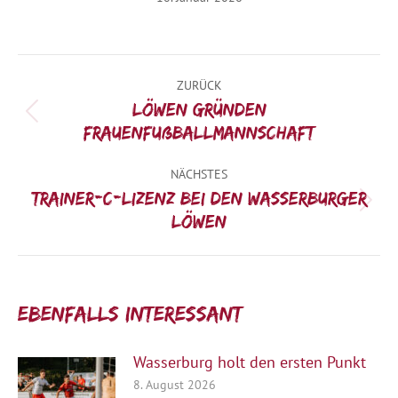
Kommentarnavigation
ZURÜCK
Löwen gründen
Vorheriger
Frauenfußballmannschaft
Beitrag:
NÄCHSTES
Trainer-C-Lizenz bei den Wasserburger
Nächster
Löwen
Beitrag:
Ebenfalls interessant:
Wasserburg holt den ersten Punkt
8. August 2026