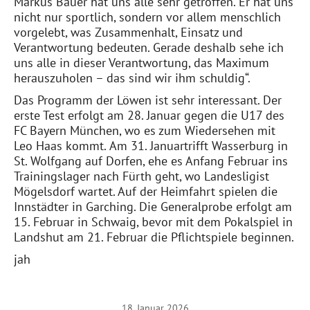
Markus Bauer hat uns alle sehr getroffen. Er hat uns
nicht nur sportlich, sondern vor allem menschlich
vorgelebt, was Zusammenhalt, Einsatz und
Verantwortung bedeuten. Gerade deshalb sehe ich
uns alle in dieser Verantwortung, das Maximum
he
rauszuholen – das sind wir ihm schuldig“.
Das Programm der Löwen ist sehr interessant. Der
erste Test erfolgt
am 28. Januar
gegen die U17 des
FC Bayern München, wo es zum Wiedersehen mit
Leo Haas kommt.
Am 31. Januar
trifft Wasserburg in
St. Wolfgang auf Dorfen, ehe es Anfang Februar ins
Trainingslager nach Fürth geht, wo Landesligist
Mögelsdorf wartet. Auf der Heimfahrt spielen die
Innstädter in Garching. Die Generalprobe erfolgt
am
15. Februar
in Schwaig, bevor mit dem Pokalspiel in
Landshut
am 21. Februar
die Pflichtspiele beginnen.
jah
18. Januar 2026