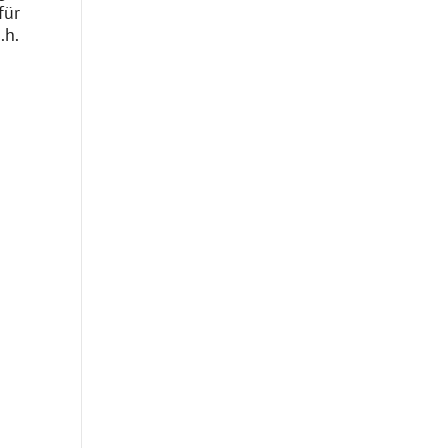
für
.h.