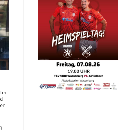
ter
nd
hen
g