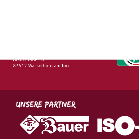
Herausgeber
Turn- und Sportverein 1880 e. V.
Wasserburg a. Inn
Abteilung: Fußball
Abteilungsleiter: Kevin Klammer
Alkorstraße 16
83512 Wasserburg am Inn
Unsere Partner