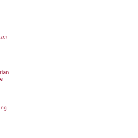
zer
rian
ie
ung