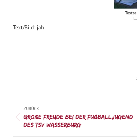
Testz
L
Text/Bild: jah
Kommentarnavigation
ZURÜCK
Große Freude bei der Fußballjugend
Vorheriger
des TSV Wasserburg
Beitrag: