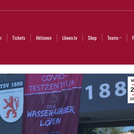
Aktionen
Löwen.tv
Shop
Teams
Partner
Club
m
Tickets
Aktionen
Löwen.tv
Shop
Teams
M
2
20