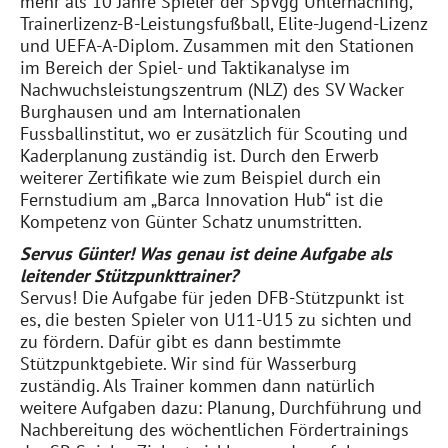
mehr als 10 Jahre Spieler der SpVgg Unterhaching,
Trainerlizenz-B-Leistungsfußball, Elite-Jugend-Lizenz
und UEFA-A-Diplom. Zusammen mit den Stationen
im Bereich der Spiel- und Taktikanalyse im
Nachwuchsleistungszentrum (NLZ) des SV Wacker
Burghausen und am Internationalen
Fussballinstitut, wo er zusätzlich für Scouting und
Kaderplanung zuständig ist. Durch den Erwerb
weiterer Zertifikate wie zum Beispiel durch ein
Fernstudium am „Barca Innovation Hub“ ist die
Kompetenz von Günter Schatz unumstritten.
Servus Günter! Was genau ist deine Aufgabe als
leitender Stützpunkttrainer?
Servus! Die Aufgabe für jeden DFB-Stützpunkt ist
es, die besten Spieler von U11-U15 zu sichten und
zu fördern. Dafür gibt es dann bestimmte
Stützpunktgebiete. Wir sind für Wasserburg
zuständig. Als Trainer kommen dann natürlich
weitere Aufgaben dazu: Planung, Durchführung und
Nachbereitung des wöchentlichen Fördertrainings