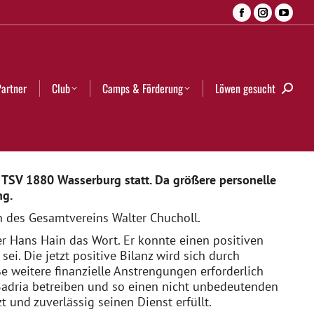
Facebook
Instagra
YouT
Camps & Förderung
Löwen gesucht
Search:
page
page
page
opens
opens
open
in
in
in
Partner
Club
Camps & Förderung
Löwen gesucht
Searc
new
new
new
window
window
wind
TSV 1880 Wasserburg statt. Da größere personelle
ng.
 des Gesamtvereins Walter Chucholl.
r Hans Hain das Wort. Er konnte einen positiven
ei. Die jetzt positive Bilanz wird sich durch
e weitere finanzielle Anstrengungen erforderlich
 Badria betreiben und so einen nicht unbedeutenden
 und zuverlässig seinen Dienst erfüllt.