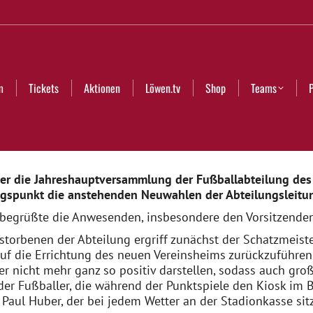
Aktionen
Löwen.tv
Shop
Teams
Partner
Club
m
Tickets
Aktionen
Löwen.tv
Shop
Teams
er die Jahreshauptversammlung der Fußballabteilung des 
ngspunkt die anstehenden Neuwahlen der Abteilungsleitu
 begrüßte die Anwesenden, insbesondere den Vorsitzenden
orbenen der Abteilung ergriff zunächst der Schatzmeiste
uf die Errichtung des neuen Vereinsheims zurückzuführen s
 nicht mehr ganz so positiv darstellen, sodass auch groß
der Fußballer, die während der Punktspiele den Kiosk im
Paul Huber, der bei jedem Wetter an der Stadionkasse sitzt