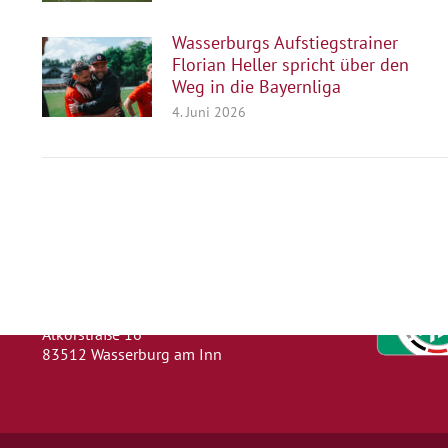
Wasserburgs Aufstiegstrainer
Florian Heller spricht über den
Weg in die Bayernliga
4. Juni 2026
Herausgeber
Turn- und Sportverein 1880 e. V.
Wasserburg a. Inn
Abteilung: Fußball
Abteilungsleiter: Kevin Klammer
Alkorstraße 16
83512 Wasserburg am Inn