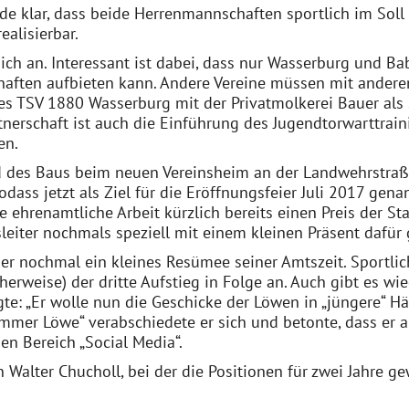
e klar, dass beide Herrenmannschaften sportlich im Soll s
ealisierbar.
sich an. Interessant ist dabei, dass nur Wasserburg und 
aften aufbieten kann. Andere Vereine müssen mit anderen
 TSV 1880 Wasserburg mit der Privatmolkerei Bauer als s
tnerschaft ist auch die Einführung des Jugendtorwarttrain
en.
nd des Baus beim neuen Vereinsheim an der Landwehrstra
dass jetzt als Ziel für die Eröffnungsfeier Juli 2017 gena
re ehrenamtliche Arbeit kürzlich bereits einen Preis der 
eiter nochmals speziell mit einem kleinen Präsent dafür 
 nochmal ein kleines Resümee seiner Amtszeit. Sportlich
rweise) der dritte Aufstieg in Folge an. Auch gibt es wie
te: „Er wolle nun die Geschicke der Löwen in „jüngere“ Hä
mer Löwe“ verabschiedete er sich und betonte, dass er au
en Bereich „Social Media“.
Walter Chucholl, bei der die Positionen für zwei Jahre g