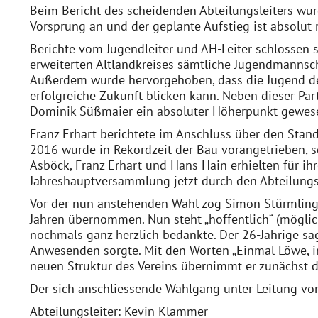
Beim Bericht des scheidenden Abteilungsleiters wurd
Vorsprung an und der geplante Aufstieg ist absolut r
Berichte vom Jugendleiter und AH-Leiter schlossen 
erweiterten Altlandkreises sämtliche Jugendmannsch
Außerdem wurde hervorgehoben, dass die Jugend des
erfolgreiche Zukunft blicken kann. Neben dieser Par
Dominik Süßmaier ein absoluter Höherpunkt gewes
Franz Erhart berichtete im Anschluss über den Sta
2016 wurde in Rekordzeit der Bau vorangetrieben, so
Asböck, Franz Erhart und Hans Hain erhielten für ih
Jahreshauptversammlung jetzt durch den Abteilungsl
Vor der nun anstehenden Wahl zog Simon Stürmlinger
Jahren übernommen. Nun steht „hoffentlich“ (mögliche
nochmals ganz herzlich bedankte. Der 26-Jährige sag
Anwesenden sorgte. Mit den Worten „Einmal Löwe, im
neuen Struktur des Vereins übernimmt er zunächst d
Der sich anschliessende Wahlgang unter Leitung von 
Abteilungsleiter: Kevin Klammer