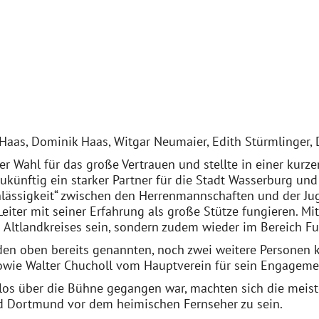
 Haas, Dominik Haas, Witgar Neumaier, Edith Stürmlinger, 
r Wahl für das große Vertrauen und stellte in einer kurze
zukünftig ein starker Partner für die Stadt Wasserburg un
chlässigkeit“ zwischen den Herrenmannschaften und der Ju
eiter mit seiner Erfahrung als große Stütze fungieren. Mitt
es Altlandkreises sein, sondern zudem wieder im Bereich Fu
en oben bereits genannten, noch zwei weitere Personen kle
sowie Walter Chucholl vom Hauptverein für sein Engagemen
los über die Bühne gegangen war, machten sich die mei
nd Dortmund vor dem heimischen Fernseher zu sein.