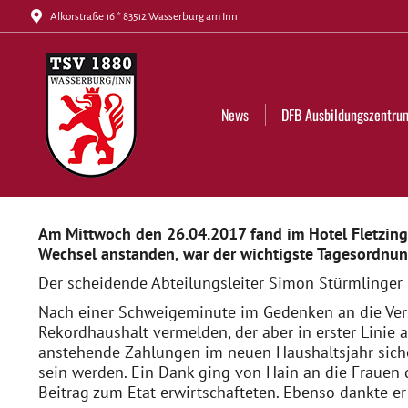
Alkorstraße 16 * 83512 Wasserburg am Inn
News
DFB Ausbildungszentrum
Tickets
News
DFB Ausbildungszentru
Am Mittwoch den 26.04.2017 fand im Hotel Fletzing
Wechsel anstanden, war der wichtigste Tagesordnu
Der scheidende Abteilungsleiter Simon Stürmlinger
Nach einer Schweigeminute im Gedenken an die Verst
Rekordhaushalt vermelden, der aber in erster Linie a
anstehende Zahlungen im neuen Haushaltsjahr sicher
sein werden. Ein Dank ging von Hain an die Frauen 
Beitrag zum Etat erwirtschafteten. Ebenso dankte er 