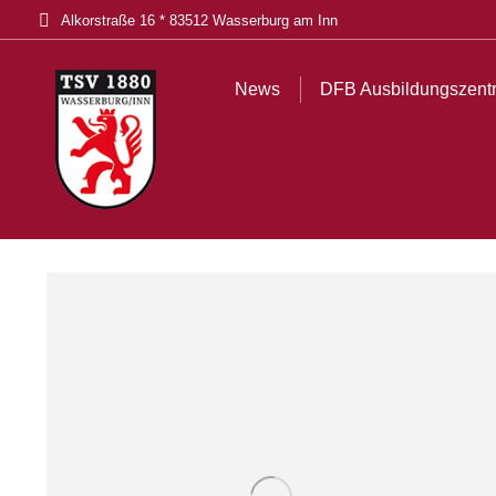
Alkorstraße 16 * 83512 Wasserburg am Inn
News
DFB Ausbildungszentrum
Tickets
Akt
News
DFB Ausbildungszent