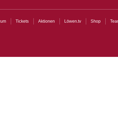
ionen
Löwen.tv
Shop
Teams
Partner
Cl
rum
Tickets
Aktionen
Löwen.tv
Shop
Tea