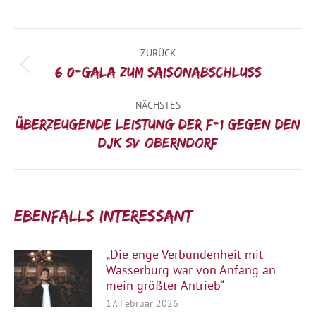
Kommentarnavigation
ZURÜCK
Vorheriger
6:0-Gala zum Saisonabschluss
Beitrag:
NÄCHSTES
Überzeugende Leistung der F-1 gegen den
Nächster
DJK SV Oberndorf
Beitrag:
Ebenfalls interessant:
„Die enge Verbundenheit mit
Wasserburg war von Anfang an
mein größter Antrieb“
17. Februar 2026