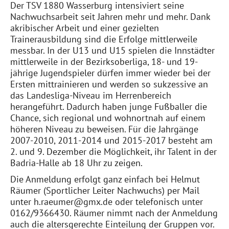
Der TSV 1880 Wasserburg intensiviert seine
Nachwuchsarbeit seit Jahren mehr und mehr.
Dank
akribischer Arbeit und einer gezielten
Trainerausbildung sind die
Erfolge mittlerweile
messbar.
In der U13 und U15 spielen die Innstädter
mittlerweile in der Bezirksoberliga,
18- und 19-
jährige Jugendspieler dürfen immer wieder
bei der
Ersten
mittrainieren
und werden
so sukzessive
an
das Landesliga-Niveau
im Herrenbereich
herangeführt.
Dadurch haben junge Fußballer die
Chance, sich regional und wohnortnah auf einem
höheren Niveau zu
beweisen
. Für die Jahrgänge
2007-2010
, 2011-2014 und 2015-2017
besteht am
2. und
9. Dezember
die Möglichkeit, ihr Talent in der
Badria-Halle
ab 18 Uhr
zu zeigen.
Die Anmeldung erfolgt ganz einfach bei Helmut
Räumer (Sportlicher Leiter Nachwuchs) per Mail
unter
h.raeumer@gmx.de
oder telefonisch unter
0162/9366430
. Räumer nimmt nach der Anmeldung
auch die altersgerechte Einteilung der Gruppen vor.