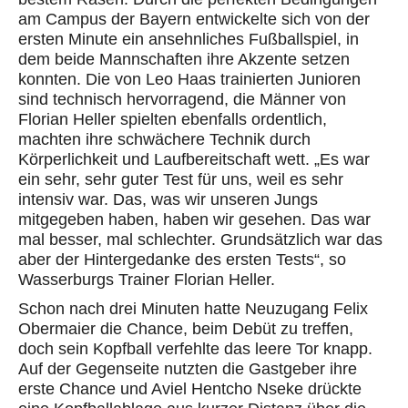
am Campus der Bayern entwick
elte sich von der
ersten Minute
ein ansehnliches Fußballspiel
, in
dem beide Mannschaften ihre Akzente setzen
konnten. Die von Leo Haas trainierten Junioren
sind technisch hervorragend, die Männer von
Florian Heller spielten
ebenfalls
ordentlich,
machten ihre schwächere Technik durch
Körperlichkeit und Laufbereitschaft wett. „Es war
ein sehr, sehr guter Test für uns, weil es sehr
intensiv war.
Das, was wir unseren Jungs
mitgegeben haben, haben wir gesehen. Das war
mal besser, mal schlechter. Grundsätzlich war das
aber der Hintergedanke des ersten Tests“, so
Wasserburgs
Trainer Florian Heller.
Schon nach drei Minuten hatte Neuzugang Felix
Obermaier die Chance, beim Debüt zu treffen
,
doch
sein Kopfball verfehlte das leere Tor knapp.
Auf der Gegenseite nutzten die Gastgeber ihre
erste Chance und
Aviel
Hentcho
Nseke
drückte