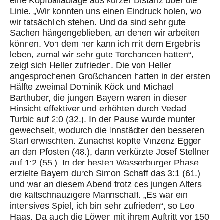
eine Kopfballablage aus kurzer Distanz über die
Linie.
„Wir konnten uns einen Eindruck holen, wo
wir tatsächlich stehen. Und da sind sehr gute
Sachen hängengeblieben, an denen wir arbeiten
können. Von dem her kann ich mit dem Ergebnis
leben, zumal wir sehr gute Torchancen hatten“,
zeigt sich Heller zufrieden. Die von Heller
angesprochenen Großchancen hatten in der ersten
Hälfte zweimal Dominik
Köck
und Michael
Barthuber
, die jungen Bayern waren in dieser
Hinsicht effektiver und erhöhten durch
Vedad
Turbic
auf 2:0 (32.).
In der Pause wurde munter
gewechselt, wodurch die Innstädter den besseren
Start erwischten. Zunächst köpfte Vinzenz Egger
an den Pfosten (48.), dann verkürzte Josef
Stellner
auf 1:2 (55.). In der besten
Wasserburger
Phase
erzielte Bayern durch Simon Schaff das 3:1 (61.)
und war an diesem Abend trotz des jungen Alters
die kaltschnäuzigere Mannschaft. „Es war ein
intensives Spiel, ich bin sehr zufrieden“, so Leo
Haas. Da auch die Löwen mit ihrem Auftritt vor 150