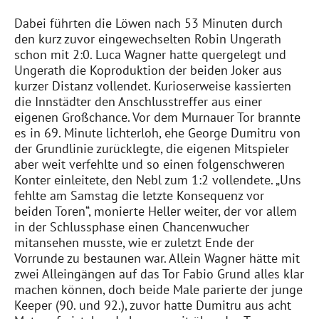
Dabei führten die Löwen nach 53 Minuten durch
den kurz zuvor eingewechselten Robin
Ungerath
schon
mit 2:0. Luca Wagner hatte quergelegt und
Ungerath
die Koproduktion der beiden Joker aus
kurzer Distanz vollendet. Kurioserweise kassierten
die Innstädter den Anschlusstreffer aus einer
eigenen Großchance. Vor dem
Murnauer
Tor brannte
es in 69. Minute lichterloh, ehe George
Dumitru
von
der Grundlinie zurücklegte, die eigenen Mitspieler
aber
weit
verfehlte und so einen folgenschweren
Konter
einleitete, den
Nebl
zum 1:2 vollendete.
„Uns
fehlte am Samstag die letzte Konsequenz vor
beiden Toren“, monierte Heller weiter, der vor allem
in der Schlussphase einen Chancenwucher
mitansehen
musste, wie er zuletzt
Ende
der
Vorrunde zu
bestaunen
war. Allein Wagner hätte mit
zwei Alleingängen auf das Tor Fabio Grund alles klar
machen können, doch beide Male parierte der junge
Keeper (90. und 92.), zuvor hatte
Dumitru
aus acht