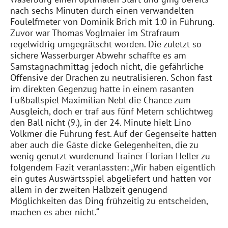
nach sechs Minuten durch einen verwandelten
Foulelfmeter von Dominik Brich mit 1:0 in Führung.
Zuvor war Thomas
Voglmaier
im Strafraum
regelwidrig umgegrätscht worden. Die zuletzt so
sichere
Wasserburger
Abwehr schaffte es am
Samstagnachmittag jedoch nicht, die gefährliche
Offensive der Drachen zu neutralisieren.
Schon fast
im direkten Gegenzug hatte in einem rasanten
Fußballspiel Maximilian
Nebl
die Chance zum
Ausgleich, doch er traf aus fünf Metern schlichtweg
den Ball nicht (9.), in der 24. Minute hielt Lino
Volkmer
die Führung fest. Auf der Gegenseite hatten
aber auch die Gäste dicke
Gelegenheiten
, die
zu
wenig genutzt wurden
und Trainer Florian Heller zu
folgendem Fazit veranlassten: „Wir haben eigentlich
ein gutes Auswärtsspiel abgeliefert und hatten vor
allem in der zweiten Halbzeit genügend
Möglichkeiten das Ding frühzeitig zu entscheiden,
machen es aber nicht.“