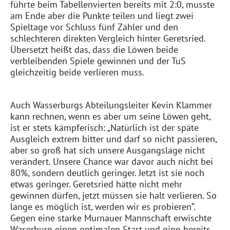
führte
beim
Tabellenvierten
bereits mit 2:0, musste
am Ende aber die Punkte teilen und liegt zwei
Spieltage vor Schluss fünf
Zähler
und den
schlechteren direkten Vergleich hinter Geretsried.
Übersetzt heißt das, dass die Löwen beide
verbleibenden Spiele gewinnen und der TuS
gleichzeitig beide verlieren muss.
Auch
Wasserburgs
Abteilungsleiter Kevin Klammer
kann rechnen, wenn es aber um seine Löwen geht,
ist er stets kämpferisch: „Natürlich ist der späte
Ausgleich
extrem bitter und darf so nicht passieren
,
aber so groß hat sich unsere Ausgangslage nicht
verändert. Unsere Chance war davor auch nicht bei
80%, sondern deutlich geringer. Jetzt ist sie noch
etwas geringer. Geretsried hätte nicht mehr
gewinnen dürfen, jetzt müssen sie halt verlieren. So
lange es möglich ist, werden wir es probieren“.
Gegen eine starke
Murnauer
Mannschaft erwischte
Waserburg
einen optimalen Start und ging bereits