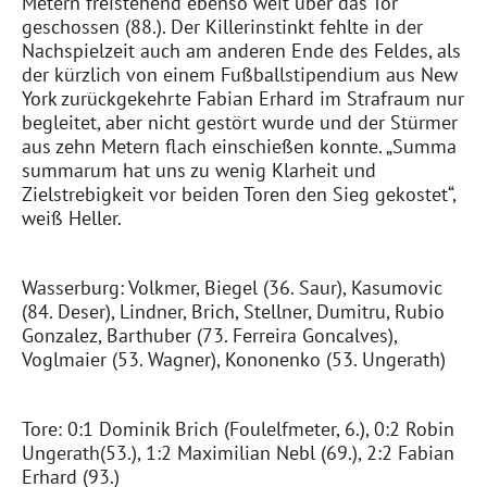
Metern freistehend ebenso weit über das Tor
geschossen (88.). Der Killerinstinkt fehlte in der
Nachspielzeit auch am anderen Ende des Feldes, als
der kürzlich von einem Fußballstipendium aus New
York zurückgekehrte Fabian Erhard im Strafraum nur
begleitet, aber nicht gestört
wurde und der Stürmer
aus zehn Metern flach einschießen konnte. „Summa
summarum hat uns zu wenig Klarheit und
Zielstrebigkeit vor beiden Toren den Sieg gekostet“,
weiß Heller.
Wasserburg:
Volkmer
,
Biegel
(36.
Saur
),
Kasumovic
(84.
Deser
)
, Lindner, Brich,
Stellner
,
Dumitru
,
Rubio
Gonzalez,
Barthuber
(73. Ferreira
Goncalves
)
,
Voglmaier
(53. Wagner)
,
Kononenko
(53.
Ungerath
)
Tore: 0:1 Dominik Brich (Foulelfmeter, 6.), 0:2 Robin
Ungerath
(53.), 1:2 Maximilian
Nebl
(69.), 2:2 Fabian
Erhard (93.)