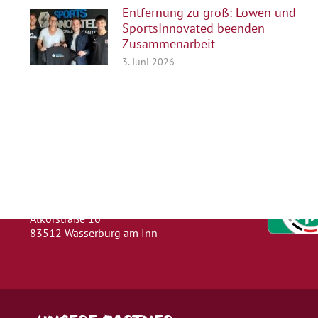
Entfernung zu groß: Löwen und
SportsInnovated beenden
Zusammenarbeit
3. Juni 2026
Herausgeber
Turn- und Sportverein 1880 e. V.
Wasserburg a. Inn
Abteilung: Fußball
Abteilungsleiter: Kevin Klammer
Alkorstraße 16
83512 Wasserburg am Inn