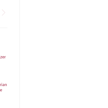
zer
rian
ie