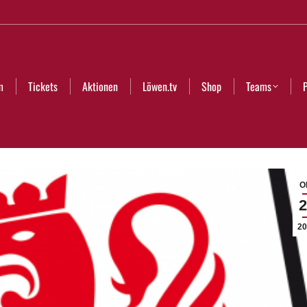
Aktionen
Löwen.tv
Shop
Teams
Partner
Club
m
Tickets
Aktionen
Löwen.tv
Shop
Teams
Ok
2
20