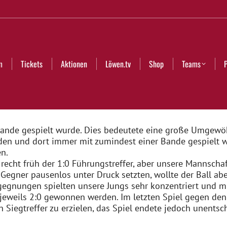
Aktionen
Löwen.tv
Shop
Teams
Partner
Club
m
Tickets
Aktionen
Löwen.tv
Shop
Teams
ande gespielt wurde. Dies bedeutete eine große Umgewöhn
anden und dort immer mit zumindest einer Bande gespielt
en.
echt früh der 1:0 Führungstreffer, aber unsere Mannschaft
gner pausenlos unter Druck setzten, wollte der Ball aber 
egegnungen spielten unsere Jungs sehr konzentriert und mi
jeweils 2:0 gewonnen werden. Im letzten Spiel gegen den 
en Siegtreffer zu erzielen, das Spiel endete jedoch unentsc