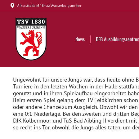
Alkorstraße 16 * 83512 Wasserburg am Inn
News
DFB Ausbildungszentrum
Tickets
News
DFB Ausbildungszentru
Ungewohnt für unsere Jungs war, dass heute ohne B
Turniere in den letzten Wochen in der Halle stattf
genutzt und in ihren Spielaufbau eingearbeitet hab
Beim ersten Spiel gelang dem TV Feldkirchen schon r
oder andere Chance zum Ausgleich. Obwohl wir den Ge
eine 0:1-Niederlage. Bei den zweiten und dritten B
DJK Kolbermoor und TuS Bad Aibling II verdient mit 
so recht ins Tor, obwohl die Jungs alles taten, um d