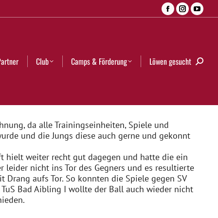
Facebook
Instagra
YouT
Camps & Förderung
Löwen gesucht
Search:
page
page
page
opens
opens
open
in
in
in
Partner
Club
Camps & Förderung
Löwen gesucht
Searc
new
new
new
window
window
wind
ung, da alle Trainingseinheiten, Spiele und
 wurde und die Jungs diese auch gerne und gekonnt
 hielt weiter recht gut dagegen und hatte die ein
leider nicht ins Tor des Gegners und es resultierte
t Drang aufs Tor. So konnten die Spiele gegen SV
TuS Bad Aibling I wollte der Ball auch wieder nicht
hieden.