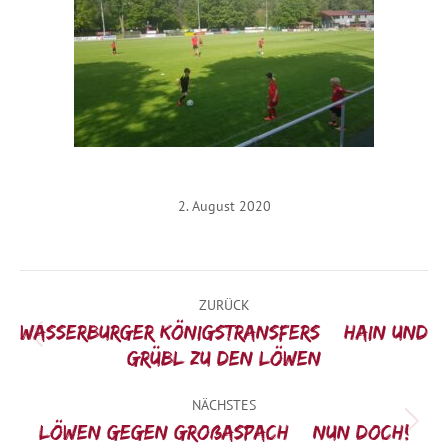
2. August 2020
Kommentarnavigation
ZURÜCK
Wasserburger Königstransfers – Hain und
Vorheriger
Grübl zu den Löwen
Beitrag:
NÄCHSTES
Nächster
Löwen gegen Großaspach – nun doch!