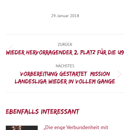
29. Januar 2018
Kommentarnavigation
ZURÜCK
Vorheriger
Wieder hervorragender 2. Platz für die U9
Beitrag:
NÄCHSTES
Vorbereitung gestartet: Mission
Nächster
Landesliga wieder in vollem Gange
Beitrag:
Ebenfalls interessant:
„Die enge Verbundenheit mit