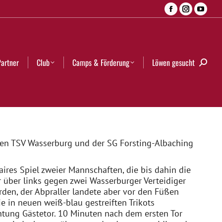
Facebook
Instagra
YouT
Camps & Förderung
Löwen gesucht
Search:
page
page
page
opens
opens
open
in
in
in
Partner
Club
Camps & Förderung
Löwen gesucht
Searc
new
new
new
window
window
wind
den TSV Wasserburg und der SG Forsting-Albaching
aires Spiel zweier Mannschaften, die bis dahin die
r über links gegen zwei Wasserburger Verteidiger
den, der Abpraller landete aber vor den Füßen
ie in neuen weiß-blau gestreiften Trikots
htung Gästetor. 10 Minuten nach dem ersten Tor