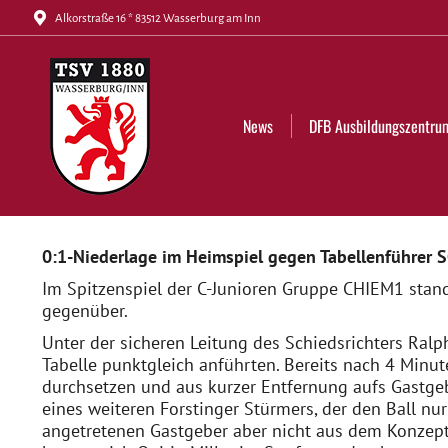
Alkorstraße 16 * 83512 Wasserburg am Inn
News
DFB Ausbildungszentrum
Tickets
News
DFB Ausbildungszentru
0:1-Niederlage im Heimspiel gegen Tabellenführer 
Im Spitzenspiel der C-Junioren Gruppe CHIEM1 sta
gegenüber.
Unter der sicheren Leitung des Schiedsrichters Ralph
Tabelle punktgleich anführten. Bereits nach 4 Minut
durchsetzen und aus kurzer Entfernung aufs Gastgeb
eines weiteren Forstinger Stürmers, der den Ball nur
angetretenen Gastgeber aber nicht aus dem Konzept,