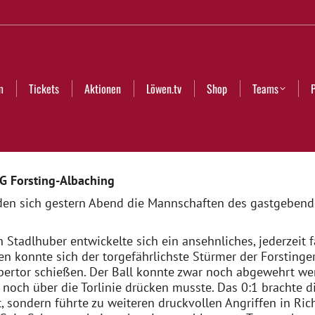
Aktionen
Löwen.tv
Shop
Teams
Partner
Club
m
Tickets
Aktionen
Löwen.tv
Shop
Teams
SG Forsting-Albaching
nden sich gestern Abend die Mannschaften des gastgeben
 Stadlhuber entwickelte sich ein ansehnliches, jederzeit f
en konnte sich der torgefährlichste Stürmer der Forstinge
ertor schießen. Der Ball konnte zwar noch abgewehrt wer
 noch über die Torlinie drücken musste. Das 0:1 brachte d
 sondern führte zu weiteren druckvollen Angriffen in Ric