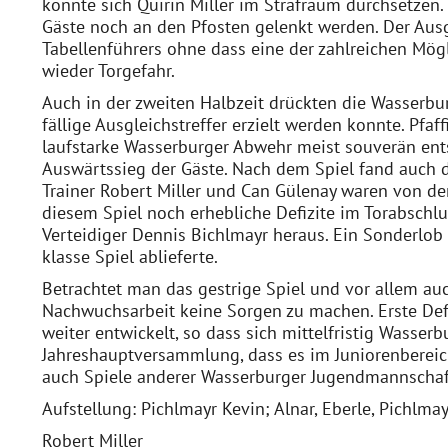
konnte sich Quirin Miller im Strafraum durchsetzen
Gäste noch an den Pfosten gelenkt werden. Der Ausgl
Tabellenführers ohne dass eine der zahlreichen Mö
wieder Torgefahr.
Auch in der zweiten Halbzeit drückten die Wasserbur
fällige Ausgleichstreffer erzielt werden konnte. Pfaf
laufstarke Wasserburger Abwehr meist souverän ents
Auswärtssieg der Gäste. Nach dem Spiel fand auch 
Trainer Robert Miller und Can Gülenay waren von de
diesem Spiel noch erhebliche Defizite im Torabschl
Verteidiger Dennis Bichlmayr heraus. Ein Sonderlob 
klasse Spiel ablieferte.
Betrachtet man das gestrige Spiel und vor allem au
Nachwuchsarbeit keine Sorgen zu machen. Erste Defiz
weiter entwickelt, so dass sich mittelfristig Wass
Jahreshauptversammlung, dass es im Juniorenbereich a
auch Spiele anderer Wasserburger Jugendmannschaft
Aufstellung: Pichlmayr Kevin; Alnar, Eberle, Pichlmayr
Robert Miller