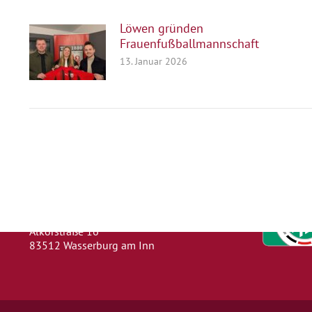
Löwen gründen
Frauenfußballmannschaft
13. Januar 2026
Herausgeber
Turn- und Sportverein 1880 e. V.
Wasserburg a. Inn
Abteilung: Fußball
Abteilungsleiter: Kevin Klammer
Alkorstraße 16
83512 Wasserburg am Inn