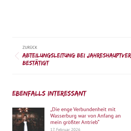
Kommentarnavigation
ZURÜCK
Abteilungsleitung bei Jahreshauptve
Vorheriger
bestätigt
Beitrag:
Ebenfalls interessant:
„Die enge Verbundenheit mit
Wasserburg war von Anfang an
mein größter Antrieb“
17. Februar 2026