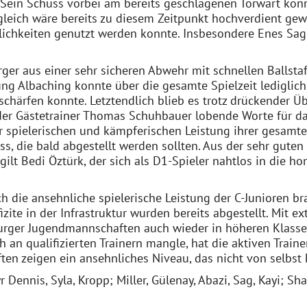
. Sein Schuss vorbei am bereits geschlagenen Torwart ko
eich wäre bereits zu diesem Zeitpunkt hochverdient gewes
glichkeiten genutzt werden konnte. Insbesondere Enes Sa
ger aus einer sehr sicheren Abwehr mit schnellen Ballsta
fing Albaching konnte über die gesamte Spielzeit lediglich
chärfen konnte. Letztendlich blieb es trotz drückender Ü
der Gästetrainer Thomas Schuhbauer lobende Worte für da
r spielerischen und kämpferischen Leistung ihrer gesamt
uss, die bald abgestellt werden sollten. Aus der sehr gut
gilt Bedi Öztürk, der sich als D1-Spieler nahtlos in die 
ch die ansehnliche spielerische Leistung der C-Junioren 
ite in der Infrastruktur wurden bereits abgestellt. Mit ex
erburger Jugendmannschaften auch wieder in höheren Klass
n qualifizierten Trainern mangle, hat die aktiven Trainer
en zeigen ein ansehnliches Niveau, das nicht von selbst
 Dennis, Syla, Kropp; Miller, Gülenay, Abazi, Sag, Kayi; Sha