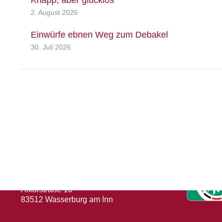
Knapp, aber glücklos
2. August 2026
Einwürfe ebnen Weg zum Debakel
30. Juli 2026
Herausgeber
Turn- und Sportverein 1880 e. V.
Wasserburg a. Inn
Abteilung: Fußball
Abteilungsleiter: Kevin Klammer
Alkorstraße 16
83512 Wasserburg am Inn