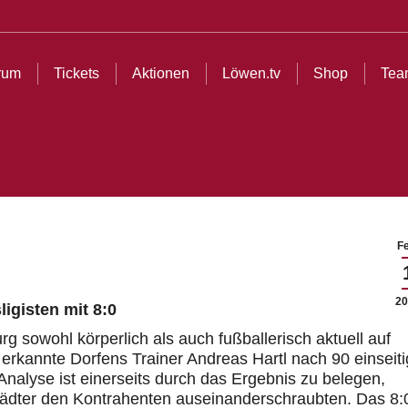
ionen
Löwen.tv
Shop
Teams
Partner
Cl
rum
Tickets
Aktionen
Löwen.tv
Shop
Tea
Fe
20
igisten mit 8:0
 sowohl körperlich als auch fußballerisch aktuell auf
, erkannte
Dorfens
Trainer Andreas
Hartl
nach 90 einseit
Analyse ist einerseits durch das Ergebnis zu belegen,
tädter den Kontrahenten auseinanderschraubten. Das 8: