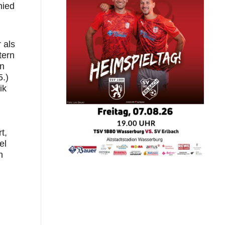
hied
 als
tern
en
5.)
ik
t,
el
h