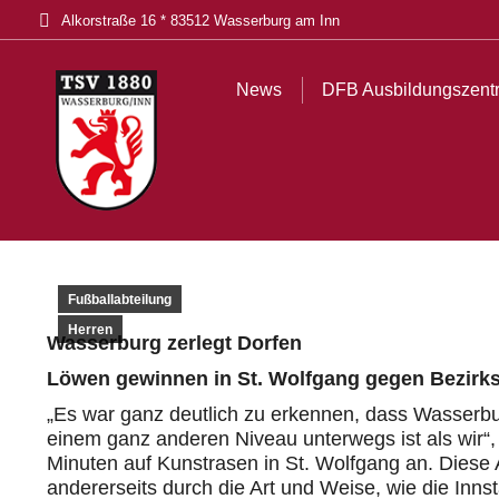
Alkorstraße 16 * 83512 Wasserburg am Inn
News
DFB Ausbildungszentrum
Tickets
Akt
News
DFB Ausbildungszent
Fußballabteilung
Herren
Wasserburg zerlegt
Dorfen
Löwen gewinnen
in St. Wolfgang
gegen Bezirksl
„Es war ganz deutlich zu erkennen, dass Wasserburg
einem ganz anderen Niveau unterwegs ist
als wir
“
Minuten
auf Kunstrasen in St. Wolfgang
an. Diese 
andererseits durch die Art und Weise
,
wie die Inns