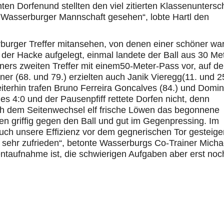
nnten
Dorfen
und stellten den viel zitierten Klassenuntersc
e
Wasserburger
Mannschaft gesehen“,
lobte
Hartl
den
burger
Treffer
mitansehen
, von denen einer schöner war
der Hacke aufgelegt, einmal landete der Ball aus 30 Me
ners zweiten Treffer
mit
einem
50-Meter-Pass vor, auf d
er (68. und 79.) erzielten auch
Janik
Vieregg
(11. und 2
eiterhin trafen Bruno Ferreira
Goncalves
(84.) und Domin
s 4:0 und der Pausenpfiff rettete
Dorfen
nicht, denn
h dem Seitenwechsel elf frische Löwen das begonnene
n griffig gegen den Ball und gut im
Gegenpressing
. Im
ch unsere Effizienz vor dem gegnerischen Tor gesteiger
, sehr zufrieden“, betonte
Wasserburgs
Co-Trainer Micha
ntaufnahme ist, die schwierigen Aufgaben aber erst noc