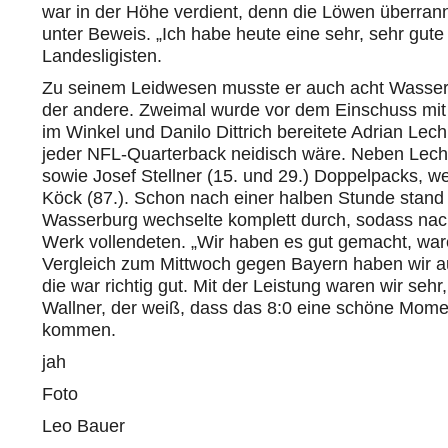
war in der Höhe verdient, denn die Löwen überra
unter Beweis. „Ich habe heute eine sehr, sehr gut
Landesligisten
.
Zu seinem Leidwesen musste er auch acht
Wasser
der andere. Zweimal wurde vor dem Einschuss mit 
im Winkel und Danilo Dittrich
bereitete
Adrian Lech
jeder
NFL-Quarterback
neidisch wäre. Neben Lechn
sowie Josef
Stellner
(15. und 29.) Doppelpack
s, w
Köck
(87.).
Schon nach einer halben Stunde stand e
Wasserburg wechselte komplett durch, sodass nac
Werk vollendeten. „
Wir haben es gut gemacht, ware
Vergleich zum Mittwoch gegen Bayern haben wir au
die war richtig gut. Mit der Leistung waren wir sehr
Wallner, der weiß, dass das 8:0 eine schöne Mome
kommen.
jah
Foto
Leo Bauer