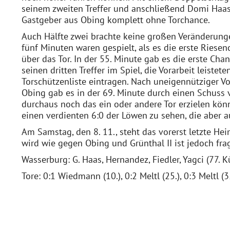
seinem zweiten Treffer und anschließend Domi Haas, 
Gastgeber aus Obing komplett ohne Torchance.
Auch Hälfte zwei brachte keine großen Veränderunge
fünf Minuten waren gespielt, als es die erste Ries
über das Tor. In der 55. Minute gab es die erste Cha
seinen dritten Treffer im Spiel, die Vorarbeit leiste
Torschützenliste eintragen. Nach uneigennütziger V
Obing gab es in der 69. Minute durch einen Schuss v
durchaus noch das ein oder andere Tor erzielen kö
einen verdienten 6:0 der Löwen zu sehen, die aber
Am Samstag, den 8. 11., steht das vorerst letzte He
wird wie gegen Obing und Grünthal II ist jedoch frag
Wasserburg: G. Haas, Hernandez, Fiedler, Yagci (77. Kü
Tore: 0:1 Wiedmann (10.), 0:2 Meltl (25.), 0:3 Meltl (35.