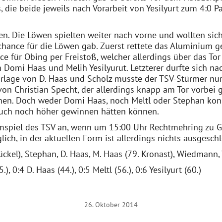
die beide jeweils nach Vorarbeit von Yesilyurt zum 4:0 P
n. Die Löwen spielten weiter nach vorne und wollten sich
enchance für die Löwen gab. Zuerst rettete das Aluminium
nce für Obing per Freistoß, welcher allerdings über das To
ten Domi Haas und Melih Yesilyurut. Letzterer durfte sich n
orlage von D. Haas und Scholz musste der TSV-Stürmer nur 
on Christian Specht, der allerdings knapp am Tor vorbei g
nnen. Doch weder Domi Haas, noch Meltl oder Stephan kon
 auch noch höher gewinnen hätten können.
imspiel des TSV an, wenn um 15:00 Uhr Rechtmehring zu Ga
lich, in der aktuellen Form ist allerdings nichts ausgesch
ckel), Stephan, D. Haas, M. Haas (79. Kronast), Wiedmann, Y
), 0:4 D. Haas (44.), 0:5 Meltl (56.), 0:6 Yesilyurt (60.)
26. Oktober 2014