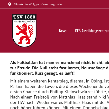
Alkorstraße 16 * 83512 Wasserburg am Inn
News
DFB Ausbildungszentrum
Tickets
News
DFB Ausbildungszentru
Als Fußballfan hat man es manchmal nicht leicht, a
zur Freude. Die Null steht fast immer, Neuzugänge di
funktioniert. Kurz gesagt, es läuft!
Mit einem weiteren Kantersieg, diesmal in Obing, ist
Partien haben die Löwen, die dieses Wochenende von
ersten Chance durch Philipp Kleinschwärzer führte, 
Nach einem Freistoß von Matthias Haas stand Niki W
der TSV nach. Wieder war es Matthias Haas mit der V
noch höher führen können. Mit einem Doppelschlag b