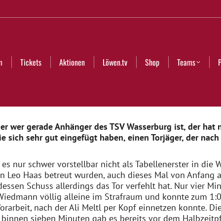
Aktionen
Löwen.tv
Shop
Teams
Partner
Club
m
Tickets
Aktionen
Löwen.tv
Shop
Teams
ber wer gerade Anhänger des TSV Wasserburg ist, der hat 
e sich sehr gut eingefügt haben, einen Torjäger, der nach
 es nur schwer vorstellbar nicht als Tabellenerster in die
 Leo Haas betreut wurden, auch dieses Mal von Anfang an
dessen Schuss allerdings das Tor verfehlt hat. Nur vier M
iedmann völlig alleine im Strafraum und konnte zum 1:0 F
orarbeit, nach der Ali Meltl per Kopf einnetzen konnte. D
innen sieben Minuten gab es bereits vor dem Halbzeitpfif