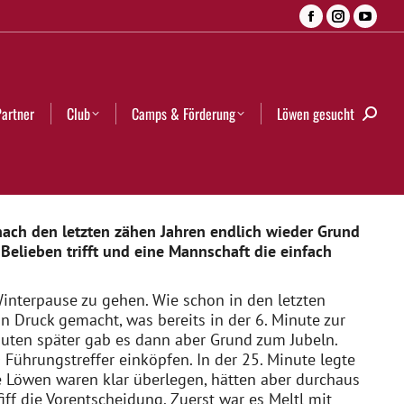
Facebook
Instagra
YouT
Camps & Förderung
Löwen gesucht
Search:
page
page
page
opens
opens
open
in
in
in
Partner
Club
Camps & Förderung
Löwen gesucht
Searc
new
new
new
window
window
wind
nach den letzten zähen Jahren endlich wieder Grund
 Belieben trifft und eine Mannschaft die einfach
 Winterpause zu gehen. Wie schon in den letzten
 Druck gemacht, was bereits in der 6. Minute zur
inuten später gab es dann aber Grund zum Jubeln.
ührungstreffer einköpfen. In der 25. Minute legte
ie Löwen waren klar überlegen, hätten aber durchaus
f die Vorentscheidung. Zuerst war es Meltl mit