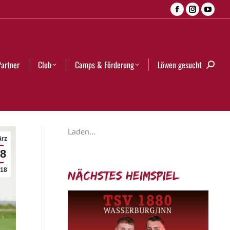
Facebook
Instagra
YouT
Camps & Förderung
Löwen gesucht
Search:
page
page
page
opens
opens
open
in
in
in
Partner
Club
Camps & Förderung
Löwen gesucht
Searc
new
new
new
window
window
wind
Laden...
rz
8
18
Nächstes Heimspiel