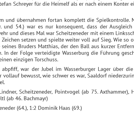
Stefan Schreyer für die Heimelf als er nach einem Konter e
 um und übernahmen fortan komplett die Spielkontrolle. 
 und 54.) war es nur konsequent, dass der Ausgleich f
wehr und dieses Mal war Scheitzeneder mit einem Linkssc
n Zeichen setzen und spielte weiter voll auf Sieg. Wie so o
seines Bruders Matthias, der den Ball aus kurzer Entfer
te. In der Folge verteidigte Wasserburg die Führung gesch
einen einzigen Torschuss.
abpfiff, war der Jubel im Wasserburger Lager über die
 vollauf bewusst, wie schwer es war, Saaldorf niederzuri
el.
indner, Scheitzeneder, Pointvogel (ab 75. Axthammer), H
ltl (ab 46. Bachmayr)
zeneder (64.), 1:2 Dominik Haas (69.)