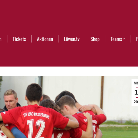
Aktionen
Löwen.tv
Shop
Teams
Partner
Club
m
Tickets
Aktionen
Löwen.tv
Shop
Teams
Mä
1
20