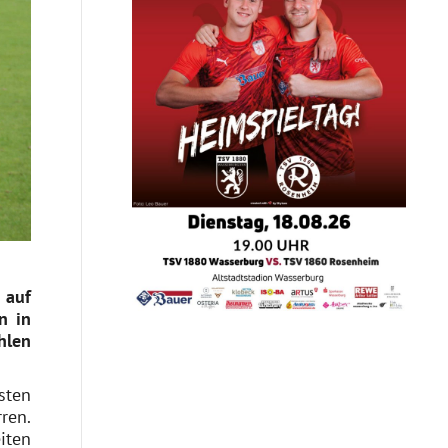
 auf
n in
hlen
sten
ren.
iten