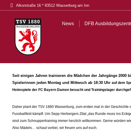
Alkorstraße 16 * 83512 Wasserburg am Inn
News
DFB Ausbildungszentrum
Tickets
Akt
News
DFB Ausbildungszent
Seit einigen Jahren trainieren die Mädchen der Jahrgänge 200
Spielerinnen jeden Montag und Mittwoch ab 18:30 Uhr
auf dem Spo
Heimspiele der FC Bayern Damen besucht und Trainingslager durchgefüh
Daher plant der TSV 1880 Wasserburg, zum ersten mal in der Geschichte 
Fussballfeld kämpft. Um Sepp Herbergers Zitat „das Runde muss ins Eckige
sind zum Schnuppertraining immer herzlich willkommen. Gerne würden wi
Also Mädels… schaut vorbei, wir freuen uns auf euch.