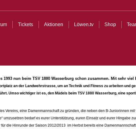
ionen
Löwen.tv
Shop
Teams
Partner
Cl
rum
Tickets
Aktionen
Löwen.tv
Shop
Tea
0 bis 1993 nun beim TSV 1880 Wasserburg schon zusammen.
Mit sehr vie
rtplatz an der Landwehrstrasse, um an Technik und Fitness zu arbeiten und 
rt. Umso wichtiger ist es, den Mädels beim TSV 1880 Wasserburg, eine sportli
des Vereins, eine Damenmannschaft zu gründen, die neben den B-Juniorinnen mit 
“ umzusetzen bedarf es eurer Unterstützung, euren Einsatz und eurer Hingabe zum
r für die Hinrunde der Saison 2012/2013 im Herbst bereits eine Damenmannscha