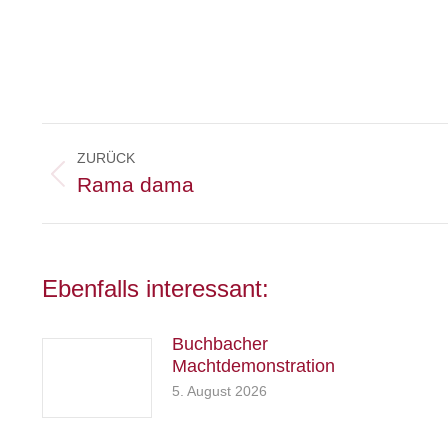
Kommentarnavigation
ZURÜCK
Vorheriger
Rama dama
Beitrag:
Ebenfalls interessant:
Buchbacher
Machtdemonstration
5. August 2026