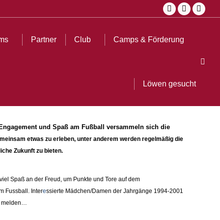
Facebook
Instagra
YouT
ub
Camps & Förderung
Löwen gesucht
Search:
page
page
page
opens
opens
open
ms
Partner
Club
Camps & Förderung
in
in
in
Sear
new
new
new
window
window
wind
Löwen gesucht
l Engagement und Spaß am Fußball versammeln sich die
gemeinsam etwas zu erleben, unter anderem werden regelmäßig die
che Zukunft zu bieten.
viel Spaß an der Freud, um Punkte und Tore auf dem
 Fussball. Inter
e
ssierte Mädchen/Damen der Jahrgänge 1994-2001
ft melden…