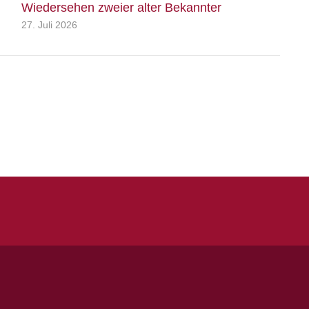
Wiedersehen zweier alter Bekannter
27. Juli 2026
Quicklinks
Kontakt
Impressum
Datenschutz
Spielstätten