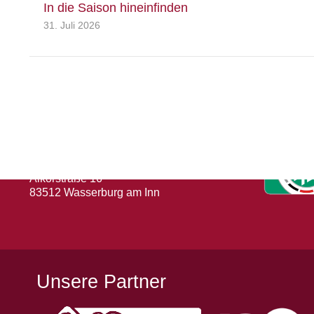
In die Saison hineinfinden
31. Juli 2026
Herausgeber
Turn- und Sportverein 1880 e. V.
Wasserburg a. Inn
Abteilung: Fußball
Abteilungsleiter: Kevin Klammer
Alkorstraße 16
83512 Wasserburg am Inn
Unsere Partner