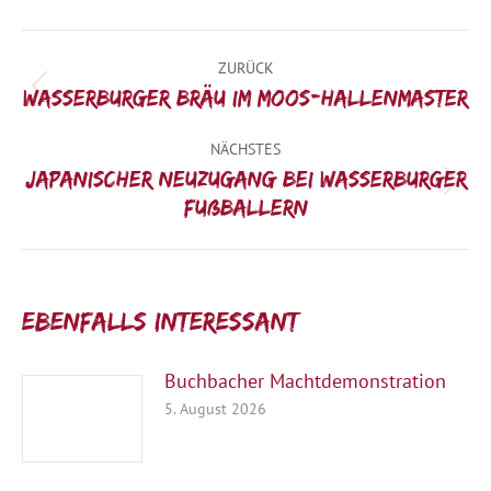
Kommentarnavigation
ZURÜCK
Vorheriger
Wasserburger Bräu im Moos-Hallenmaster
Beitrag:
NÄCHSTES
Japanischer Neuzugang bei Wasserburger
Nächster
Fußballern
Beitrag:
Ebenfalls interessant:
Buchbacher Machtdemonstration
5. August 2026