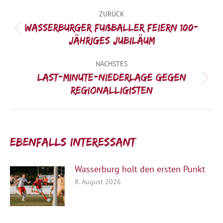
Kommentarnavigation
ZURÜCK
Wasserburger Fußballer feiern 100-
Vorheriger
jähriges Jubiläum
Beitrag:
NÄCHSTES
Last-Minute-Niederlage gegen
Nächster
Regionalligisten
Beitrag:
Ebenfalls interessant:
Wasserburg holt den ersten Punkt
8. August 2026