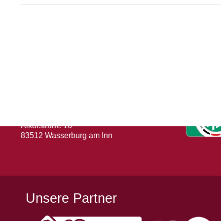
Herausgeber
Turn- und Sportverein 1880 e. V.
Wasserburg a. Inn
Abteilung: Fußball
Abteilungsleiter: Kevin Klammer
Alkorstraße 16
83512 Wasserburg am Inn
Unsere Partner