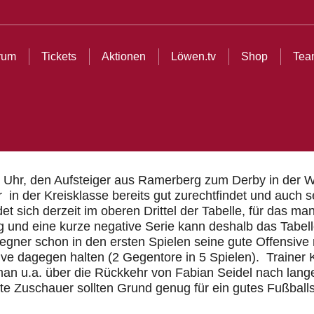
ionen
Löwen.tv
Shop
Teams
Partner
Cl
rum
Tickets
Aktionen
Löwen.tv
Shop
Tea
r, den Aufsteiger aus Ramerberg zum Derby in der Wass
 in der Kreisklasse bereits gut zurechtfindet und auch s
et sich derzeit im oberen Drittel der Tabelle, für das ma
ng und eine kurze negative Serie kann deshalb das Tabe
egner schon in den ersten Spielen seine gute Offensive m
ve dagegen halten (2 Gegentore in 5 Spielen). Trainer
t man u.a. über die Rückkehr von Fabian Seidel nach lan
ete Zuschauer sollten Grund genug für ein gutes Fußball