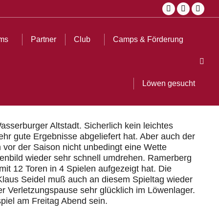
Facebook
Instagra
YouT
ub
Camps & Förderung
Löwen gesucht
Search:
page
page
page
opens
opens
open
ms
Partner
Club
Camps & Förderung
in
in
in
Sear
new
new
new
window
window
wind
Löwen gesucht
erburger Altstadt. Sicherlich kein leichtes
ehr gute Ergebnisse abgeliefert hat. Aber auch der
n vor der Saison nicht unbedingt eine Wette
llenbild wieder sehr schnell umdrehen. Ramerberg
it 12 Toren in 4 Spielen aufgezeigt hat. Die
 Klaus Seidel muß auch an diesem Spieltag wieder
ger Verletzungspause sehr glücklich im Löwenlager.
spiel am Freitag Abend sein.