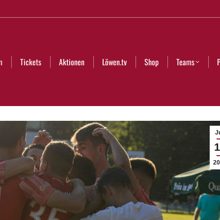
Aktionen
Löwen.tv
Shop
Teams
Partner
Club
m
Tickets
Aktionen
Löwen.tv
Shop
Teams
Ju
1
20