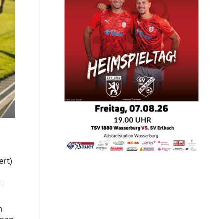
ert)
t
n