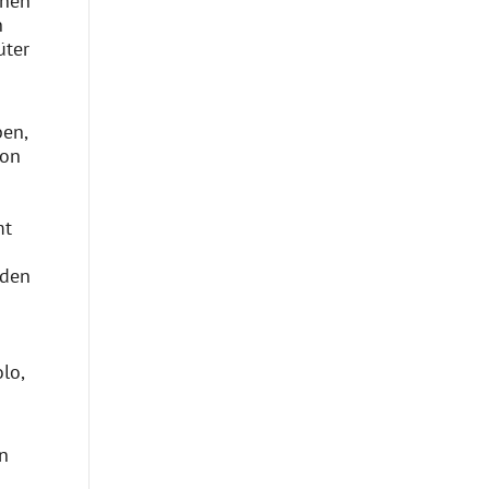
enen
n
üter
ben,
von
mt
nden
a
lo,
n