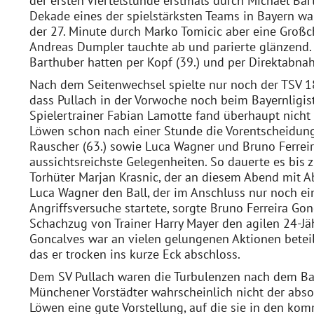
der ersten Viertelstunde erstmals durch Michael Bart
Dekade eines der spielstärksten Teams in Bayern war,
der 27. Minute durch Marko Tomicic aber eine Groß
Andreas Dumpler tauchte ab und parierte glänzend.
Barthuber hatten per Kopf (39.) und per Direktabna
Nach dem Seitenwechsel spielte nur noch der TSV 18
dass Pullach in der Vorwoche noch beim Bayernligi
Spielertrainer Fabian Lamotte fand überhaupt nicht
Löwen schon nach einer Stunde die Vorentscheidung 
Rauscher (63.) sowie Luca Wagner und Bruno Ferreir
aussichtsreichste Gelegenheiten. So dauerte es bis 
Torhüter Marjan Krasnic, der an diesem Abend mit A
Luca Wagner den Ball, der im Anschluss nur noch ei
Angriffsversuche startete, sorgte Bruno Ferreira Gon
Schachzug von Trainer Harry Mayer den agilen 24-Jähr
Goncalves war an vielen gelungenen Aktionen beteil
das er trocken ins kurze Eck abschloss.
Dem SV Pullach waren die Turbulenzen nach dem Ba
Münchener Vorstädter wahrscheinlich nicht der abso
Löwen eine gute Vorstellung, auf die sie in den 