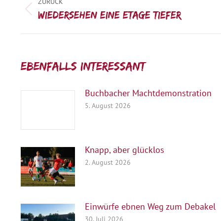
ZURÜCK
Vorheriger
Wiedersehen eine Etage tiefer
Beitrag:
Ebenfalls interessant:
Buchbacher Machtdemonstration
5. August 2026
Knapp, aber glücklos
2. August 2026
Einwürfe ebnen Weg zum Debakel
30. Juli 2026