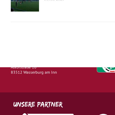
Herausgeber
Turn- und Sportverein 1880 e. V.
Wasserburg a. Inn
Abteilung: Fußball
Abteilungsleiter: Kevin Klammer
Alkorstraße 16
83512 Wasserburg am Inn
Unsere Partner