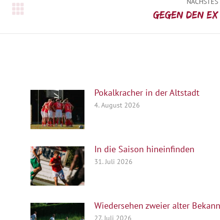
NÄCHSTES
Nächster
Gegen den Ex
Beitrag:
Pokalkracher in der Altstadt
4. August 2026
In die Saison hineinfinden
31. Juli 2026
Wiedersehen zweier alter Bekann
27. Juli 2026