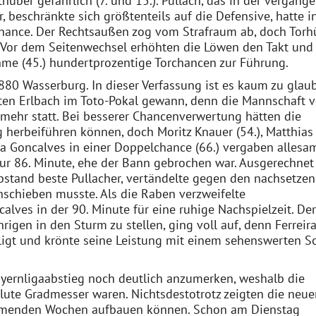
huber gefährlich (7. und 15.). Pullach, das in der vergang
 beschränkte sich größtenteils auf die Defensive, hatte i
chance. Der Rechtsaußen zog vom Strafraum ab, doch Torh
 Vor dem Seitenwechsel erhöhten die Löwen den Takt und
hme (45.) hundertprozentige Torchancen zur Führung.
80 Wasserburg. In dieser Verfassung ist es kaum zu glau
sten Erlbach im Toto-Pokal gewann, denn die Mannschaft 
 mehr statt. Bei besserer Chancenverwertung hätten die
herbeiführen können, doch Moritz Knauer (54.), Matthias
a Goncalves in einer Doppelchance (66.) vergaben allesa
zur 86. Minute, ehe der Bann gebrochen war. Ausgerechnet
bstand beste Pullacher, vertändelte gegen den nachsetze
nschieben musste. Als die Raben verzweifelte
calves in der 90. Minute für eine ruhige Nachspielzeit. Der
igen in den Sturm zu stellen, ging voll auf, denn Ferreir
igt und krönte seine Leistung mit einem sehenswerten So
yernligaabstieg noch deutlich anzumerken, weshalb die
lute Gradmesser waren. Nichtsdestotrotz zeigten die neue
kommenden Wochen aufbauen können. Schon am Dienstag