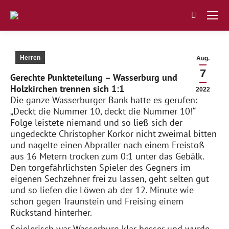
Search:
Herren
Aug.
7
Gerechte Punkteteilung – Wasserburg und
Holzkirchen trennen sich 1:1
2022
Die ganze Wasserburger Bank hatte es gerufen:
„Deckt die Nummer 10, deckt die Nummer 10!“
Folge leistete niemand und so ließ sich der
ungedeckte Christopher Korkor nicht zweimal bitten
und nagelte einen Abpraller nach einem Freistoß
aus 16 Metern trocken zum 0:1 unter das Gebälk.
Den torgefährlichsten Spieler des Gegners im
eigenen Sechzehner frei zu lassen, geht selten gut
und so liefen die Löwen ab der 12. Minute wie
schon gegen Traunstein und Freising einem
Rückstand hinterher.
Spielerisch war Wasserburg klar besser und wurde