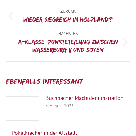
Kommentarnavigation
ZURÜCK
Vorheriger
Wieder siegreich im Holzland?
Beitrag:
NÄCHSTES
A-Klasse: Punkteteilung zwischen
Nächster
Wasserburg II und Soyen
Beitrag:
Ebenfalls interessant:
Buchbacher Machtdemonstration
5. August 2026
Pokalkracher in der Altstadt