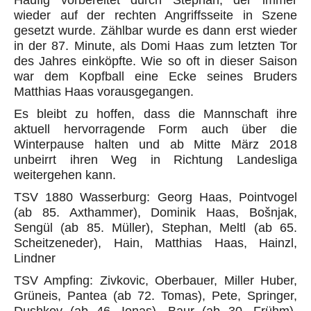
Häufig vorbereitet durch Stephan, der immer
wieder auf der rechten Angriffsseite in Szene
gesetzt wurde. Zählbar wurde es dann erst wieder
in der 87. Minute, als Domi Haas zum letzten Tor
des Jahres einköpfte. Wie so oft in dieser Saison
war dem Kopfball eine Ecke seines Bruders
Matthias Haas vorausgegangen.
Es bleibt zu hoffen, dass die Mannschaft ihre
aktuell hervorragende Form auch über die
Winterpause halten und ab Mitte März 2018
unbeirrt ihren Weg in Richtung Landesliga
weitergehen kann.
TSV 1880 Wasserburg: Georg Haas, Pointvogel
(ab 85. Axthammer), Dominik Haas, Bošnjak,
Sengül (ab 85. Müller), Stephan, Meltl (ab 65.
Scheitzeneder), Hain, Matthias Haas, Hainzl,
Lindner
TSV Ampfing: Zivkovic, Oberbauer, Miller Huber,
Grüneis, Pantea (ab 72. Tomas), Pete, Springer,