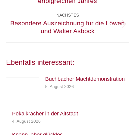
erfolgreichen Jahres
Beitrag:
NÄCHSTES
Besondere Auszeichnung für die Löwen
Nächster
und Walter Asböck
Beitrag:
Ebenfalls interessant:
Buchbacher Machtdemonstration
5. August 2026
Pokalkracher in der Altstadt
4. August 2026
Knapp, aber glücklos