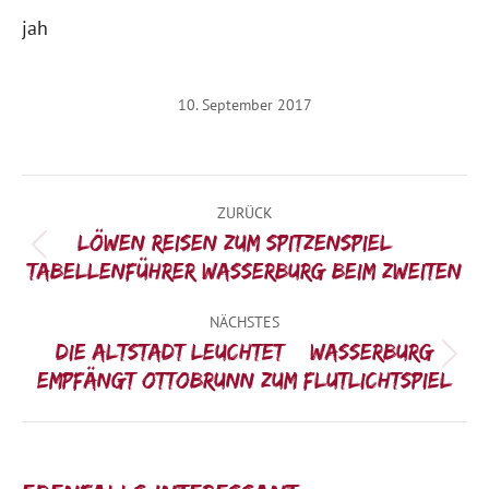
jah
10. September 2017
Kommentarnavigation
ZURÜCK
Löwen reisen zum Spitzenspiel –
Vorheriger
Tabellenführer Wasserburg beim Zweiten
Beitrag:
NÄCHSTES
Die Altstadt leuchtet – Wasserburg
Nächster
empfängt Ottobrunn zum Flutlichtspiel
Beitrag: