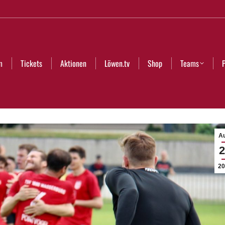
Aktionen
Löwen.tv
Shop
Teams
Partner
Club
m
Tickets
Aktionen
Löwen.tv
Shop
Teams
Au
2
20