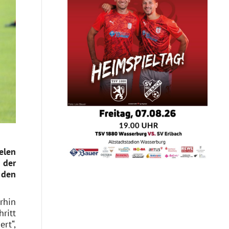
elen
 der
 den
rhin
ritt
rt“,