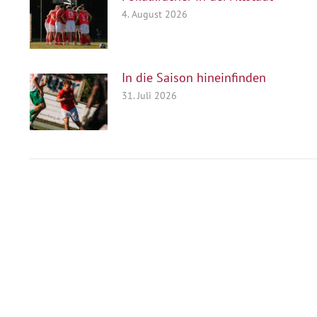
4. August 2026
In die Saison hineinfinden
31. Juli 2026
Herausgeber
Turn- und Sportverein 1880 e. V.
Wasserburg a. Inn
Abteilung: Fußball
Abteilungsleiter: Kevin Klammer