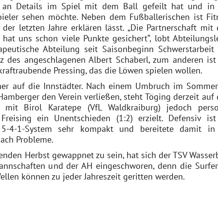
e an Details im Spiel mit dem Ball gefeilt hat und in
ieler sehen möchte. Neben dem Fußballerischen ist Fit
er letzten Jahre erklären lässt. „Die Partnerschaft mit
at uns schon viele Punkte gesichert“, lobt Abteilungsle
apeutische Abteilung seit Saisonbeginn Schwerstarbeit
z des angeschlagenen Albert Schaberl, zum anderen ist
kraftraubende Pressing, das die Löwen spielen wollen.
er auf die Innstädter. Nach einem Umbruch im Sommer,
amberger den Verein verließen, steht Töging derzeit auf
e mit Birol Karatepe (VfL Waldkraiburg) jedoch perso
reising ein Unentschieden (1:2) erzielt. Defensiv ist
5-4-1-System sehr kompakt und bereitete damit in
bach Probleme.
den Herbst gewappnet zu sein, hat sich der TSV Wasser
nnschaften und der AH eingeschworen, denn die Surfe
llen können zu jeder Jahreszeit geritten werden.