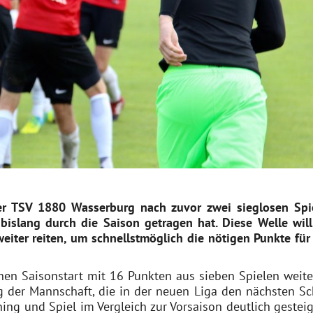
er TSV 1880 Wasserburg nach zuvor zwei sieglosen Spi
bislang durch die Saison getragen hat. Diese Welle will
eiter reiten, um schnellstmöglich die nötigen Punkte für
en Saisonstart mit 16 Punkten aus sieben Spielen weite
 der Mannschaft, die in der neuen Liga den nächsten Sch
ng und Spiel im Vergleich zur Vorsaison deutlich gesteige