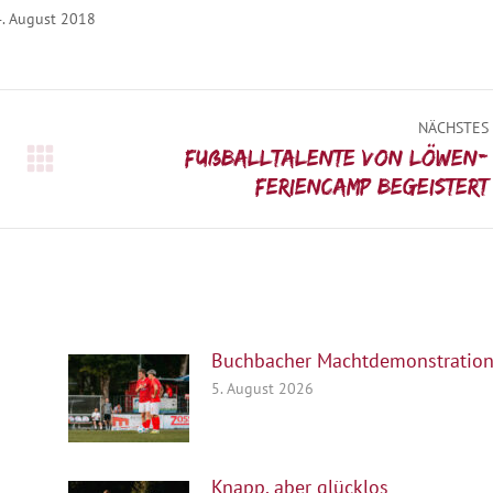
. August 2018
NÄCHSTES
Fußballtalente von Löwen-
Nächster
Feriencamp begeistert
Beitrag:
Buchbacher Machtdemonstratio
5. August 2026
Knapp, aber glücklos