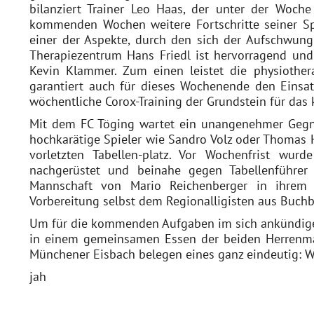
bilanziert Trainer Leo Haas, der unter der Woch
kommenden Wochen weitere Fortschritte seiner Sp
einer der Aspekte, durch den sich der Aufschwung d
Therapiezentrum Hans Friedl ist hervorragend und h
Kevin Klammer. Zum einen leistet die physiother
garantiert auch für dieses Wochenende den Einsat
wöchentliche Corox-Training der Grundstein für das 
Mit dem FC Töging wartet ein unangenehmer Gegn
hochkarätige Spieler wie Sandro Volz oder Thomas H
vorletzten Tabellen-platz. Vor Wochenfrist wurd
nachgerüstet und beinahe gegen Tabellenführer F
Mannschaft von Mario Reichenberger in ihrem 
Vorbereitung selbst dem Regionalligisten aus Buch
Um für die kommenden Aufgaben im sich ankündigen
in einem gemeinsamen Essen der beiden Herrenma
Münchener Eisbach belegen eines ganz eindeutig: We
jah