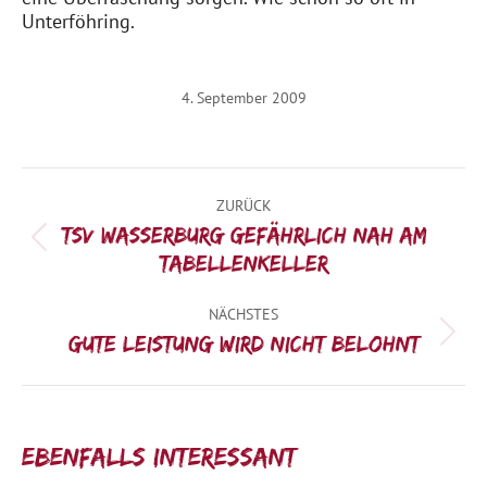
Unterföhring.
4. September 2009
Kommentarnavigation
ZURÜCK
TSV Wasserburg gefährlich nah am
Vorheriger
Tabellenkeller
Beitrag:
NÄCHSTES
Nächster
Gute Leistung wird nicht belohnt
Beitrag:
Ebenfalls interessant: