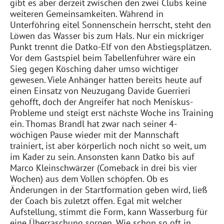
gibt es aber derzeit zwischen den zwei Clubs keine
weiteren Gemeinsamkeiten. Während in
Unterföhring eitel Sonnenschein herrscht, steht den
Löwen das Wasser bis zum Hals. Nur ein mickriger
Punkt trennt die Datko-Elf von den Abstiegsplätzen.
Vor dem Gastspiel beim Tabellenführer wäre ein
Sieg gegen Kösching daher umso wichtiger
gewesen. Viele Anhänger hatten bereits heute auf
einen Einsatz von Neuzugang Davide Guerrieri
gehofft, doch der Angreifer hat noch Meniskus-
Probleme und steigt erst nächste Woche ins Training
ein. Thomas Brandl hat zwar nach seiner 4-
wöchigen Pause wieder mit der Mannschaft
trainiert, ist aber körperlich noch nicht so weit, um
im Kader zu sein. Ansonsten kann Datko bis auf
Marco Kleinschwärzer (Comeback in drei bis vier
Wochen) aus dem Vollen schöpfen. Ob es
Änderungen in der Startformation geben wird, ließ
der Coach bis zuletzt offen. Egal mit welcher
Aufstellung, stimmt die Form, kann Wasserburg für
eine Überraschung sorgen. Wie schon so oft in