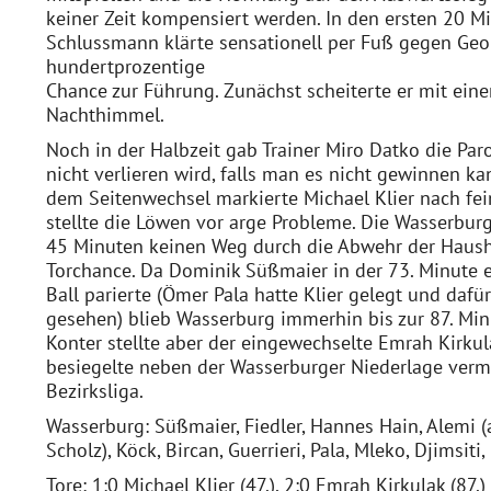
keiner Zeit kompensiert werden. In den ersten 20 M
Schlussmann klärte sensationell per Fuß gegen Georg 
hundertprozentige
Chance zur Führung. Zunächst scheiterte er mit eine
Nachthimmel.
Noch in der Halbzeit gab Trainer Miro Datko die Par
nicht verlieren wird, falls man es nicht gewinnen k
dem Seitenwechsel markierte Michael Klier nach fei
stellte die Löwen vor arge Probleme. Die Wasserburg
45 Minuten keinen Weg durch die Abwehr der Haush
Torchance. Da Dominik Süßmaier in der 73. Minute 
Ball parierte (Ömer Pala hatte Klier gelegt und dafü
gesehen) blieb Wasserburg immerhin bis zur 87. Min
Konter stellte aber der eingewechselte Emrah Kirku
besiegelte neben der Wasserburger Niederlage verm
Bezirksliga.
Wasserburg: Süßmaier, Fiedler, Hannes Hain, Alemi (
Scholz), Köck, Bircan, Guerrieri, Pala, Mleko, Djimsiti
Tore: 1:0 Michael Klier (47.), 2:0 Emrah Kirkulak (87.)