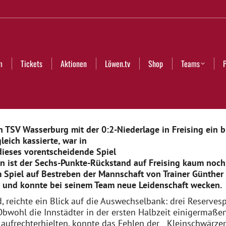
Aktionen
Löwen.tv
Shop
Teams
Partner
Club
m
Tickets
Aktionen
Löwen.tv
Shop
Teams
 TSV Wasserburg mit der 0:2-Niederlage in Freising ein b
leich kassierte, war in
dieses vorentscheidende Spiel
en ist der Sechs-Punkte-Rückstand auf Freising kaum noc
m Spiel auf Bestreben der Mannschaft von Trainer Günther 
 und konnte bei seinem Team neue Leidenschaft wecken.
 reichte ein Blick auf die Auswechselbank: drei Reservesp
bwohl die Innstädter in der ersten Halbzeit einigermaße
aufrechterhielten, konnte das Fehlen der Kleinschwärzer-B