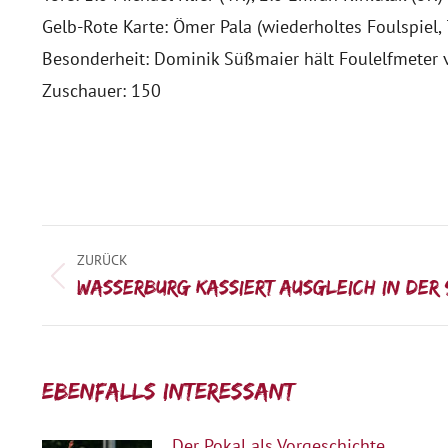
Gelb-Rote Karte: Ömer Pala (wiederholtes Foulspiel, 
Besonderheit: Dominik Süßmaier hält Foulelfmeter v
Zuschauer: 150
Kommentarnavigation
ZURÜCK
Vorheriger
Wasserburg kassiert Ausgleich in der 
Beitrag:
Ebenfalls interessant:
Der Pokal als Vorgeschichte