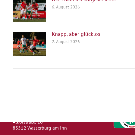
6. August 2026
Knapp, aber glücklos
2. August 2026
Herausgeber
Turn- und Sportverein 1880 e. V.
Wasserburg a. Inn
Abteilung: Fußball
Abteilungsleiter: Kevin Klammer
Alkorstraße 16
83512 Wasserburg am Inn