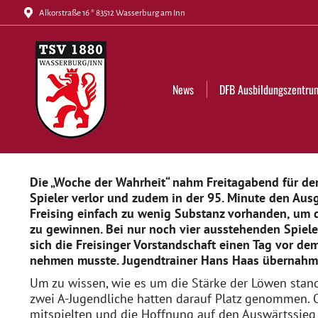
Alkorstraße 16 * 83512 Wasserburg am Inn
News
DFB Ausbildungszentrum
Tickets
News
DFB Ausbildungszentru
Die „Woche der Wahrheit“ nahm Freitagabend für den
Spieler verlor und zudem in der 95. Minute den Ausg
Freising einfach zu wenig Substanz vorhanden, um 
zu gewinnen. Bei nur noch vier ausstehenden Spiel
sich die Freisinger Vorstandschaft einen Tag vor de
nehmen musste. Jugendtrainer Hans Haas übernahm
Um zu wissen, wie es um die Stärke der Löwen stand,
zwei A-Jugendliche hatten darauf Platz genommen. O
mitspielten und die Hoffnung auf den Auswärtssieg 