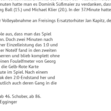
inuten hatte man es Dominik Süßmaier zu verdanken, dass
Ball (15.) und Michael Klier (20.). In der 37.Minute hatt
r Volleyabnahme an Freisings Ersatztorhüter Jan Kapitz, d
ole aus, dass man das Spiel
ann. Doch zwei Minuten nach
ner Einzelleistung das 1:0 und
er Notelf fand in den zweiten
erren und blieb komplett ohne
einen Foulelfmeter von Georg
r die Gelb-Rote Karte
ute im Spiel. Nach einem
lak den 2:0-Endstand her und
utlich auch deren Gang in die
ab 46. Schober, ab 86.
, Egginger