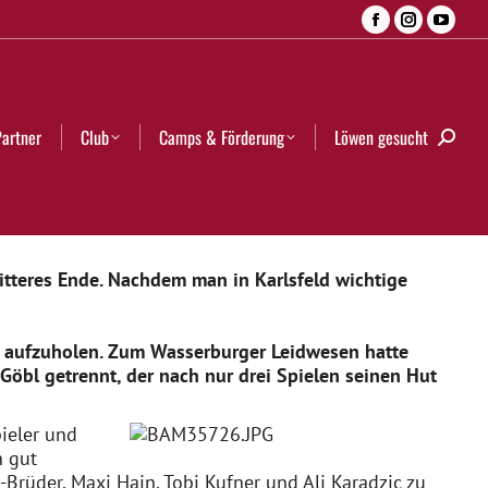
Facebook
Instagra
YouT
Camps & Förderung
Löwen gesucht
Search:
page
page
page
opens
opens
open
in
in
in
Partner
Club
Camps & Förderung
Löwen gesucht
Searc
new
new
new
window
window
wind
itteres Ende. Nachdem man in Karlsfeld wichtige
h aufzuholen. Zum Wasserburger Leidwesen hatte
Göbl getrennt, der nach nur drei Spielen seinen Hut
ieler und
n gut
rüder, Maxi Hain, Tobi Kufner und Ali Karadzic zu