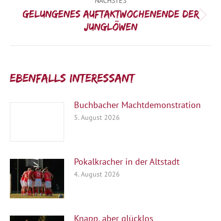
NÄCHSTES
Gelungenes Auftaktwochenende der
Nächster
Junglöwen
Beitrag:
Ebenfalls interessant:
Buchbacher Machtdemonstration
5. August 2026
Pokalkracher in der Altstadt
4. August 2026
Knapp, aber glücklos