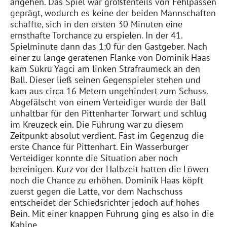
angehen. Das Spiel war größtenteils von Fehlpässen
geprägt, wodurch es keine der beiden Mannschaften
schaffte, sich in den ersten 30 Minuten eine
ernsthafte Torchance zu erspielen. In der 41.
Spielminute dann das 1:0 für den Gastgeber. Nach
einer zu lange geratenen Flanke von Dominik Haas
kam Sükrü Yagci am linken Strafraumeck an den
Ball. Dieser ließ seinen Gegenspieler stehen und
kam aus circa 16 Metern ungehindert zum Schuss.
Abgefälscht von einem Verteidiger wurde der Ball
unhaltbar für den Pittenharter Torwart und schlug
im Kreuzeck ein. Die Führung war zu diesem
Zeitpunkt absolut verdient. Fast im Gegenzug die
erste Chance für Pittenhart. Ein Wasserburger
Verteidiger konnte die Situation aber noch
bereinigen. Kurz vor der Halbzeit hatten die Löwen
noch die Chance zu erhöhen. Dominik Haas köpft
zuerst gegen die Latte, vor dem Nachschuss
entscheidet der Schiedsrichter jedoch auf hohes
Bein. Mit einer knappen Führung ging es also in die
Kabine.