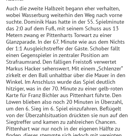
Auch die zweite Halbzeit begann eher verhalten,
wobei Wasserburg weiterhin den Weg nach vorne
suchte. Dominik Haas hatte in der 55. Spielminute
das 2:0 auf dem Fuß, mit seinem Schuss aus 13
Metern zwang er Pittenharts Torwart zu einer
Glanzparade. In der 67. Minute wie aus dem Nichts
der 1:1 Ausgleichstreffer der Gäste. Schober fällt
einen Gegenspieler in zentraler Position am
Strafraumrand. Den fälligen Freistoß verwertet
Markus Hacker sehenswert. Mit einem „Schlenzer“
zirkelt er den Ball unhaltbar über die Mauer in den
Winkel. Im Anschluss wurde das Spiel deutlich
hitziger, was in der 70. Minute zu einer gelb-roten
Karte für Franz Bichler aus Pittenhart führte. Den
Löwen blieben also noch 20 Minuten in Überzahl,
um den 6. Sieg im 6. Spiel einzufahren. Beflügelt
von der Überzahlsituation drückten sie nun auf den
Siegtreffer und kamen zu zahlreichen Chancen.
Pittenhart war nur noch in der eigenen Hälfte zu
finden, dieses stemmte sich jedoch mit vereinten