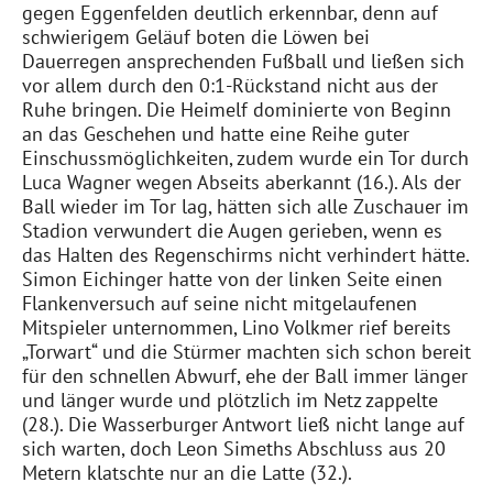
gegen Eggenfelden deutlich erkennbar, denn auf
schwierigem Geläuf
boten
die Löwen bei
Dauerregen ansprechenden Fußball und ließen sich
vor allem durch den 0:1-Rückstand nicht aus der
Ruhe bringen. Die Heimelf dominierte von Beginn
an das Geschehen und hatte eine Reihe guter
Einschussmöglichkeiten, zudem wurde ein Tor durch
Luca Wagner wegen Abseits aberkannt (16.). Als der
Ball wieder im Tor lag, hätten sich alle Zuschauer im
Stadion
verwundert
die Augen gerieben, wenn es
das Halten des Regenschirms nicht verhindert hätte.
Simon Eichinger hatte von der linken Seite einen
Flankenversuch auf seine nicht mitgelaufenen
Mitspieler unternommen, Lino
Volkmer
rief bereits
„Torwart“ und die Stürmer machten sich
schon
bereit
für den schnellen Abwurf, ehe der Ball immer länger
und länger wurde und plötzlich im Netz zappelte
(28.).
Die
Wasserburger
Antwort
ließ nicht lange auf
sich warten, doch Leon
Simeths
Abschluss aus 20
Metern klatschte nur an die Latte (32.).