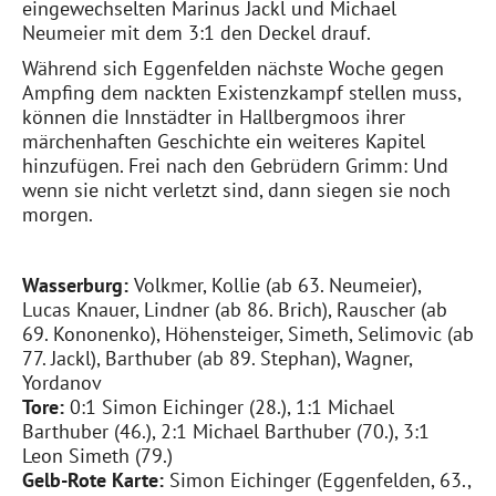
eingewechselten Marinus
Jackl
und Michael
Neumeier mit dem 3:1 den Deckel drauf.
Während sich Eggenfelden nächste Woche gegen
Ampfing dem nackten Existenzkampf stellen muss,
können die Innstädter in Hallbergmoos ihrer
märchenhaften Geschichte ein weiteres Kapitel
hinzufügen. Frei nach den
Gebrüdern
Grimm: Und
wenn sie nicht verletzt sind, dann siegen sie noch
morgen.
Wasserburg:
Volkmer
,
Kollie
(ab 63. Neumeier),
Lucas Knauer, Lindner (ab 86. Brich), Rauscher (ab
69.
Kononenko
), Höhensteiger,
Simeth
,
Selimovic
(ab
77.
Jackl
),
Barthuber
(ab 89. Stephan), Wagner,
Yordanov
Tore:
0:1 Simon Eichinger (28.), 1:1 Michael
Barthuber
(46.), 2:1 Michael
Barthuber
(70.), 3:1
Leon
Simeth
(79.)
Gelb-Rote Karte:
Simon Eichinger (Eggenfelden, 63.,