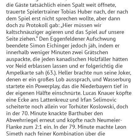
die Gäste tatsächlich einen Spalt weit öffnete
,
trauerte Spielertrainer Tobias Huber nach, der nach
dem Spiel erst nicht sprechen wollte, aber dann
doch zu Protokoll gab: „Hier müssen wir
kaltschnäuziger agieren und das Spiel auf unsere
Seite ziehen.“
Den Eggenfeldener Aufschwung
beendete Simon Eichinger jedoch jäh, indem er
innerhalb weniger Minuten zwei Grätschen
auspackte, die jeden kanadischen Holzfäller hätten
vor Neid erblassen lassen und
er
folgerichtig die
Ampelkarte sah (63.). Heller brachte nun seine Joker
,
denen er ein großes Lob aussprach, und Was
s
erburg
startete ein Powerplay, das die Niederbayern tief in
der eigenen Hälfte einschnürte. Lucas Knauer köpfte
eine Ecke ans Lattenkreuz und Irfan
Selimovic
scheiterte noch allein vor Torhüter Koslowski
, doch
in der 70. Minute knackte
Barthuber
den
Abwehrriegel erneut und köpfte nach Neumeier-
Flanke zum 2:1 ein. In der 79. Minute machte Leon
Simeth
nach feiner Kombination über die