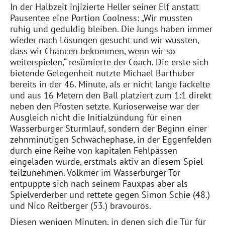
In der Halbzeit injizierte Heller seiner Elf anstatt
P
ausentee
eine Portion Coolness: „Wir mussten
ruhig und geduldig bleiben. Die Jungs haben immer
wieder nach Lösungen gesucht und wir wussten,
dass wir Chancen bekommen, wenn wir so
weiterspielen,
“
resümierte der Coach
.
Die erste sich
bietende Gelegenheit nutzte Michael
Barthuber
bereits in der 46. Minute, als er nicht lange fackelte
und aus 16 Metern den Ball platziert zum 1:1 direkt
neben den Pfosten setzte. Kurioserweise war der
Ausgleich nicht die Initialzündung für einen
Wasserburger
Sturmlauf, sondern der Beginn einer
zehnminütigen Schwächephase, in der Eggenfelden
durch eine Reihe
von
kapitalen Fehlpässen
eingeladen wurde, erstmals aktiv an diesem Spiel
teilzunehmen.
Volkmer
im
Wasserburger
Tor
entpuppte sich nach seinem Fauxpas aber als
Spielverderber und rettete gegen Simon
Schie
(48.
)
und
Nico Reitberger (53.) bravourös.
Diesen wenigen Minuten, in denen sich die Tür für