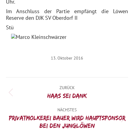
Uhr.
Im Anschluss der Partie empfängt die Löwen
Reserve den DJK SV Oberdorf II
Stü
13. Oktober 2016
Kommentarnavigation
ZURÜCK
Vorheriger
Haas sei Dank
Beitrag:
NÄCHSTES
Privatmolkerei Bauer wird Hauptsponsor
Nächster
bei den Junglöwen
Beitrag: