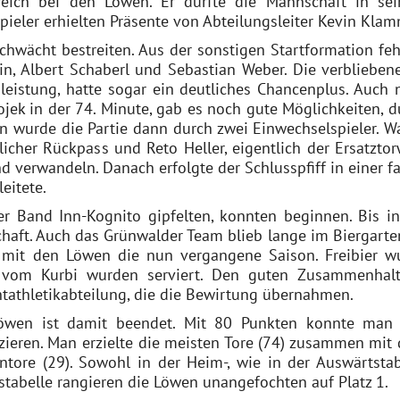
ereich bei den Löwen. Er durfte die Mannschaft in se
Spieler erhielten Präsente von Abteilungsleiter Kevin Klam
chwächt bestreiten. Aus der sonstigen Startformation feh
, Albert Schaberl und Sebastian Weber. Die verbliebene
eistung, hatte sogar ein deutliches Chancenplus. Auch 
jek in der 74. Minute, gab es noch gute Möglichkeiten, d
en wurde die Partie dann durch zwei Einwechselspieler. Wa
licher Rückpass und Reto Heller, eigentlich der Ersatztor
 verwandeln. Danach erfolgte der Schlusspfiff in einer fa
eitete.
ger Band Inn-Kognito gipfelten, konnten beginnen. Bis in
haft. Auch das Grünwalder Team blieb lange im Biergarte
 mit den Löwen die nun vergangene Saison. Freibier w
l vom Kurbi wurden serviert. Den guten Zusammenhal
htathletikabteilung, die die Bewirtung übernahmen.
Löwen ist damit beendet. Mit 80 Punkten konnte man
nzieren. Man erzielte die meisten Tore (74) zusammen mit
tore (29). Sowohl in der Heim-, wie in der Auswärtstab
stabelle rangieren die Löwen unangefochten auf Platz 1.