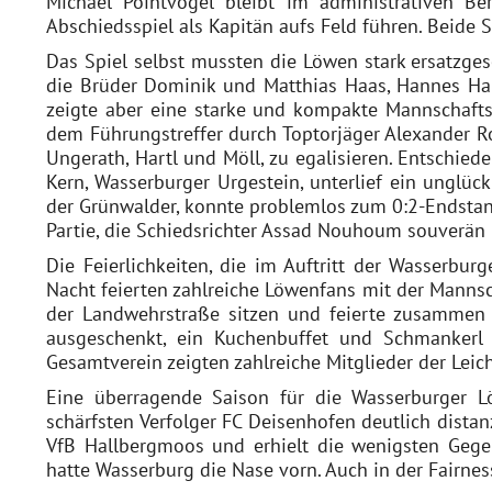
Michael Pointvogel bleibt im administrativen B
Abschiedsspiel als Kapitän aufs Feld führen. Beide 
Das Spiel selbst mussten die Löwen stark ersatzges
die Brüder Dominik und Matthias Haas, Hannes Hain
zeigte aber eine starke und kompakte Mannschaftsl
dem Führungstreffer durch Toptorjäger Alexander Ro
Ungerath, Hartl und Möll, zu egalisieren. Entschied
Kern, Wasserburger Urgestein, unterlief ein unglück
der Grünwalder, konnte problemlos zum 0:2-Endstand
Partie, die Schiedsrichter Assad Nouhoum souverän l
Die Feierlichkeiten, die im Auftritt der Wasserbur
Nacht feierten zahlreiche Löwenfans mit der Mannsc
der Landwehrstraße sitzen und feierte zusammen
ausgeschenkt, ein Kuchenbuffet und Schmanker
Gesamtverein zeigten zahlreiche Mitglieder der Leic
Eine überragende Saison für die Wasserburger 
schärfsten Verfolger FC Deisenhofen deutlich dista
VfB Hallbergmoos und erhielt die wenigsten Gegen
hatte Wasserburg die Nase vorn. Auch in der Fairnes