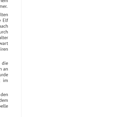
inem
mer.
lten
 Elf
nach
urch
lter
wart
iren
 die
n an
urde
t im
 den
 dem
elle