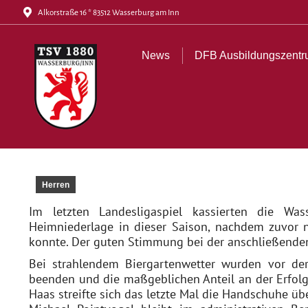
Alkorstraße 16 * 83512 Wasserburg am Inn
News
DFB Ausbildungszentrum
Tickets
Akt
News
DFB Ausbildungszent
Herren
Im letzten Landesligaspiel kassierten die Wa
Heimniederlage in dieser Saison, nachdem zuvor 
konnte. Der guten Stimmung bei der anschließenden 
Bei strahlendem Biergartenwetter wurden vor der P
beenden und die maßgeblichen Anteil an der Erfolg
Haas streifte sich das letzte Mal die Handschuhe übe