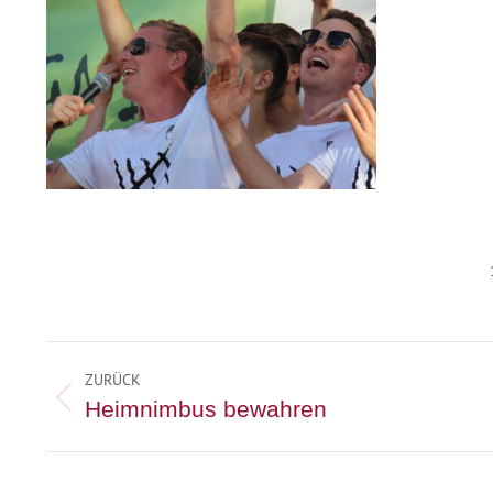
Kommentarnavigation
ZURÜCK
Vorheriger
Heimnimbus bewahren
Beitrag: