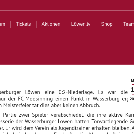
ionen
Löwen.tv
Shop
Teams
Partner
Cl
rum
Tickets
Aktionen
Löwen.tv
Shop
Tea
M
1
sserburger Löwen eine 0:2-Niederlage. Es war die e
nur der FC Moosinning einen Punkt in Wasserburg ergat
20
Meisterfeier tat dies aber keinen Abbruch.
artie zwei Spieler verabschiedet, die ihre aktive Karr
sserie der Wasserburger Löwen hatten. Torwartlegende G
r. Er wird dem Verein als Jugendtrainer erhalten bleiben. 