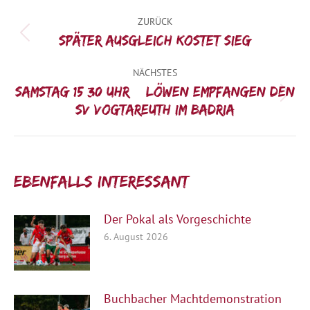
Kommentarnavigation
ZURÜCK
Vorheriger
Später Ausgleich kostet Sieg
Beitrag:
NÄCHSTES
Samstag 15:30 Uhr – Löwen empfangen den
Nächster
SV Vogtareuth im Badria
Beitrag:
Ebenfalls interessant:
Der Pokal als Vorgeschichte
6. August 2026
Buchbacher Machtdemonstration