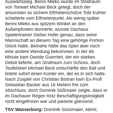
Auswärtssieg. Benni Mleko wurde im Strafraum
von Torwart Michael Beck gelegt, doch der
ansonsten so sichere Elfmeterschütze Tobi Kufner
scheiterte vom Elfmeterpunkt. Als wenig später
Benni Mleko aus spitzem Winkel an den
Außenpfosten donnerte, wusste Dachaus
Spielertrainer Stefan Hofer genau, dass seine
Mannschaft an diesem Tag eine gehörige Portion
Glück hatte. Beinahe hätte das Spiel aber noch
eine andere Wendung bekommen. In der 86.
Minute kam Davide Guerrieri, der ein starkes
Debüt lieferte, am Strafraum zum Schuss, doch
Teufelskerl Michael Beck entschärfte den Ball und
leitete sofort einen Konter ein, der es in sich hatte.
Nach Zuspiel von Christian Bistran kam Ex-Profi
Sebastian Backer aus 16 Metern frei zum
Abschluss, doch Dominik Süßmaier zeigte, dass er
im Dachauer Regen trotz Beschäftigungslosigkeit
nicht eingefroren war und parierte glänzend.
TSV Wasserburg:
Dominik Süssmaier, Alemi,