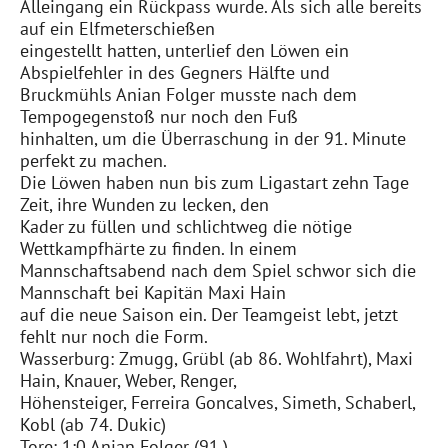
Alleingang ein Rückpass wurde. Als sich alle bereits
auf ein Elfmeterschießen
eingestellt hatten, unterlief den Löwen ein
Abspielfehler in des Gegners Hälfte und
Bruckmühls Anian Folger musste nach dem
Tempogegenstoß nur noch den Fuß
hinhalten, um die Überraschung in der 91. Minute
perfekt zu machen.
Die Löwen haben nun bis zum Ligastart zehn Tage
Zeit, ihre Wunden zu lecken, den
Kader zu füllen und schlichtweg die nötige
Wettkampfhärte zu finden. In einem
Mannschaftsabend nach dem Spiel schwor sich die
Mannschaft bei Kapitän Maxi Hain
auf die neue Saison ein. Der Teamgeist lebt, jetzt
fehlt nur noch die Form.
Wasserburg: Zmugg, Grübl (ab 86. Wohlfahrt), Maxi
Hain, Knauer, Weber, Renger,
Höhensteiger, Ferreira Goncalves, Simeth, Schaberl,
Kobl (ab 74. Dukic)
Tore: 1:0 Anian Folger (91.)