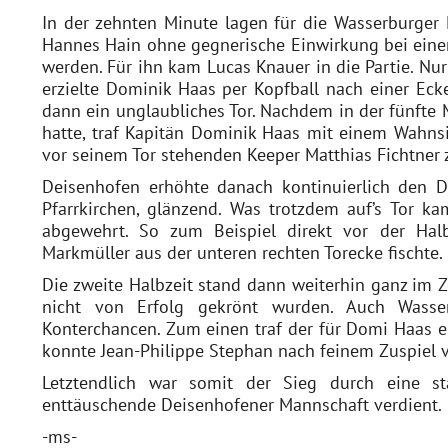
In der zehnten Minute lagen für die Wasserburger 
Hannes Hain ohne gegnerische Einwirkung bei ein
werden. Für ihn kam Lucas Knauer in die Partie. Nu
erzielte Dominik Haas per Kopfball nach einer Eck
dann ein unglaubliches Tor. Nachdem in der fünfte M
hatte, traf Kapitän Dominik Haas mit einem Wahns
vor seinem Tor stehenden Keeper Matthias Fichtner 
Deisenhofen erhöhte danach kontinuierlich den D
Pfarrkirchen, glänzend. Was trotzdem auf’s Tor ka
abgewehrt. So zum Beispiel direkt vor der Halb
Markmüller aus der unteren rechten Torecke fischte.
Die zweite Halbzeit stand dann weiterhin ganz im Z
nicht von Erfolg gekrönt wurden. Auch Wasse
Konterchancen. Zum einen traf der für Domi Haas 
konnte Jean-Philippe Stephan nach feinem Zuspiel 
Letztendlich war somit der Sieg durch eine st
enttäuschende Deisenhofener Mannschaft verdient.
-ms-