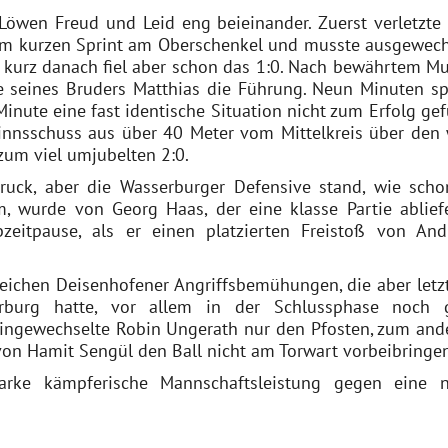
Löwen Freud und Leid eng beieinander. Zuerst verletzte 
em kurzen Sprint am Oberschenkel und musste ausgewech
r kurz danach fiel aber schon das 1:0. Nach bewährtem Mu
e seines Bruders Matthias die Führung. Neun Minuten sp
inute eine fast identische Situation nicht zum Erfolg gef
innsschuss aus über 40 Meter vom Mittelkreis über den 
zum viel umjubelten 2:0.
ruck, aber die Wasserburger Defensive stand, wie scho
m, wurde von Georg Haas, der eine klasse Partie abliefe
zeitpause, als er einen platzierten Freistoß von And
eichen Deisenhofener Angriffsbemühungen, die aber letzt
rburg hatte, vor allem in der Schlussphase noch 
eingewechselte Robin Ungerath nur den Pfosten, zum and
von Hamit Sengül den Ball nicht am Torwart vorbeibringen
arke kämpferische Mannschaftsleistung gegen eine n