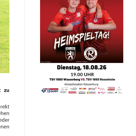
t zu
rekt
ehen
eder
enen