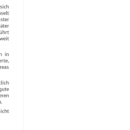
sich
selt
ster
äter
ührt
weit
n in
rte,
reas
lich
gute
eren
.
icht