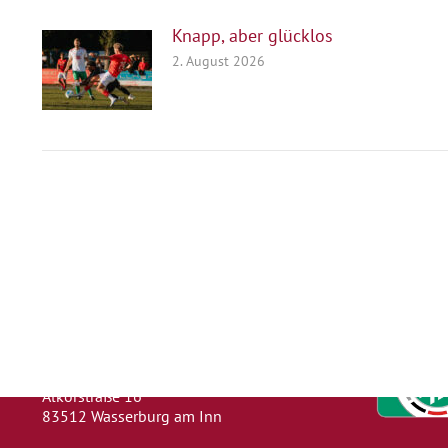
Knapp, aber glücklos
2. August 2026
Herausgeber
Turn- und Sportverein 1880 e. V.
Wasserburg a. Inn
Abteilung: Fußball
Abteilungsleiter: Kevin Klammer
Alkorstraße 16
83512 Wasserburg am Inn