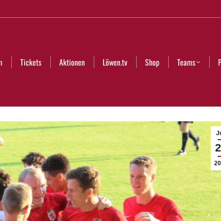
Aktionen
Löwen.tv
Shop
Teams
Partner
Club
m
Tickets
Aktionen
Löwen.tv
Shop
Teams
Ju
2
20