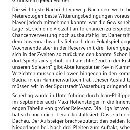
Grundstein gelegt werden.
Die wichtigste Nachricht vorweg: Nach dem wetterb
Metereologen beste Witterungsbedingungen voraus. 
Mayer jedoch mitnehmen konnte, war die Gewissheit
Lage ist, sich eine Vielzahl an Torchancen zu erspiele
Chancenverwertung noch ausbaufähig ist. Daher triff
dem Löwennachwuchs fiel nach dem Pokalspiel geg
Wochenende aber in der Reserve mit drei Toren gege
sich in der Zweiten so zurückmelden konnte. Scho
dort Spielpraxis geholt und anschließend in der Ers
unseren Spielern“, gibt Abteilungsleiter Kevin Klam
Verzichten müssen die Löwen hingegen in den komm
Badria in ein Hammerwurfloch trat. „Dieser Ausfall tu
müssen wir in der Sportstadt Wasserburg dringend e
Scherhag wurde in Unterföhring durch Jean-Philippe
im September auch Maxi Höhensteiger in die Innen
engen Tabelle von großer Relevanz. Die Liga ist vo
hat sich noch nicht herauskristallisiert. Dass sich
Dachau. Der Aufsteiger brachte zuletzt den beiden 
Niederlagen bei. Nach drei Pleiten zum Auftakt, sc