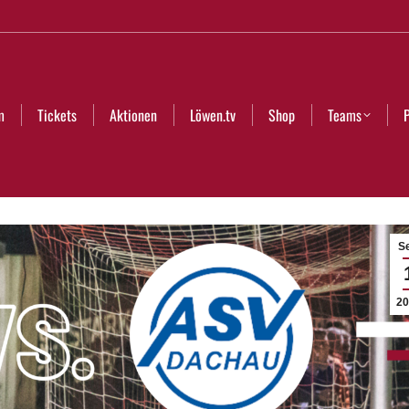
Aktionen
Löwen.tv
Shop
Teams
Partner
Club
m
Tickets
Aktionen
Löwen.tv
Shop
Teams
Se
20