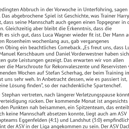
edingten Abbruch in der Vorwoche in Unterföhring, sagen 
Das abgebrochene Spiel ist Geschichte, was Trainer Harry
, dass seine Mannschaft auch gegen einen Topgegner in 
n. Gleichzeitig aber bleibt die Erkenntnis, dass die
t es sich gut, dass Luca Wagner wieder fit ist. Der Mann 
en Rosenheim wochenlang aus, gab vergangenes
n Obing ein beachtliches Comeback. „Es freut uns, dass L
n Manuel Kerschbaum und Daniel Vorderwestner haben sich
ten gute Leistungen gezeigt. Das erwarten wir von allen
mer die Marschroute für Rekonvaleszente und Reservisten 
enden Wochen auf Stefan Scherhag, der beim Training i
t uns sehr weh. In Anbetracht dessen, wie es passiert ist,
ine Lösung finden“, so der nachdenkliche Spartenchef.
 Stephan vertreten, nach längerer Verletzungspause könn
verteidigung rücken. Der kommende Monat ist angesichts
n den Punkten nah beisammen, ein Spitzenteam, das enteilt
 noch keine Mannschaft absetzen konnte, liegt auch am ASV
Topteams Eggenfelden (4:1) und Landshut (3:0) empfindlic
heint der ASV in der Liga angekommen zu sein. Der ASV Da