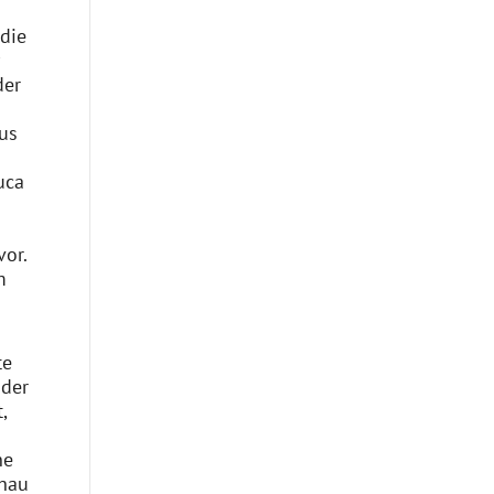
die
der
aus
uca
vor.
m
te
 der
,
he
chau