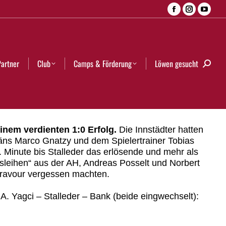
Facebook
Instagra
YouT
Camps & Förderung
Löwen gesucht
Search:
page
page
page
opens
opens
open
in
in
in
Partner
Club
Camps & Förderung
Löwen gesucht
Searc
new
new
new
window
window
wind
inem verdienten 1:0 Erfolg.
Die Innstädter hatten
itäns Marco Gnatzy und dem Spielertrainer Tobias
. Minute bis Stalleder das erlösende und mehr als
sleihen“ aus der AH, Andreas Posselt und Norbert
 Bravour vergessen machten.
A. Yagci – Stalleder – Bank (beide eingwechselt):