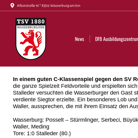
Alkorstraße 16 * 83512 Wasserburg am Inn
News
DFB Ausbildungszentrum
Tickets
News
DFB Ausbildungszentru
In einem guten C-Klassenspiel gegen den SV Re
die ganze Spielzeit Feldvorteile und erspielten si
Stalleder versuchten die Wasserburger den Gast st
verdiente Siegtor erzielte. Ein besonderes Lob u
Waller, aussprechen, die mit ihrem Einsatz den Aus
Wasserburg: Posselt – Stürmlinger, Serbeci, Büyüka
Waller, Meding
Tore: 1:0 Stalleder (80.)