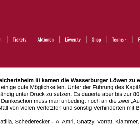
Aktionen
Löwen.tv
Shop
Teams
Partner
Club
m
Tickets
Aktionen
Löwen.tv
Shop
Teams
ichertsheim III kamen die Wasserburger Löwen zu e
ch einige gute Möglichkeiten. Unter der Führung des Kap
ändig unter Druck zu setzen. Es dauerte aber bis zur 80
nd Dankeschön muss man unbedingt noch an die zwei „Au
fall von vielen Verletzten und sonstig Verhinderten mit
tilla, Schederecker – Al Amri, Gnatzy, Vorrat, Klammer, 