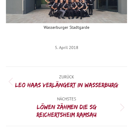
Wasserburger Stadtgarde
5. April 2018
Kommentarnavigation
ZURÜCK
Vorheriger
Leo Haas verlängert in Wasserburg
Beitrag:
NÄCHSTES
Löwen zähmen die SG
Nächster
Reichertsheim/Ramsau
Beitrag: