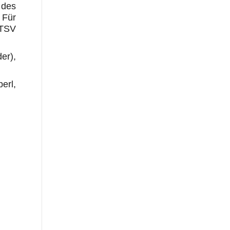
 des
 Für
 TSV
er),
erl,