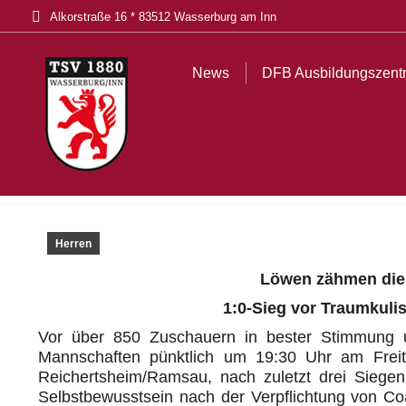
Alkorstraße 16 * 83512 Wasserburg am Inn
News
DFB Ausbildungszentrum
Tickets
Akt
News
DFB Ausbildungszent
Herren
Löwen zähmen die
1:0-Sieg vor Traumkulis
Vor über 850 Zuschauern in bester Stimmung u
Mannschaften pünktlich um 19:30 Uhr am Frei
Reichertsheim/Ramsau, nach zuletzt drei Siegen 
Selbstbewusstsein nach der Verpflichtung von Co