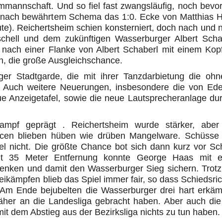
mmannschaft. Und so fiel fast zwangsläufig, noch bevor
, nach bewährtem Schema das 1:0. Ecke von Matthias 
te). Reichertsheim schien konsterniert, doch nach und 
hell und dem zukünftigen Wasserburger Albert Scha
 nach einer Flanke von Albert Schaberl mit einem Kopf
h, die große Ausgleichschance.
er Stadtgarde, die mit ihrer Tanzdarbietung die ohn
. Auch weitere Neuerungen, insbesondere die von Ede
ue Anzeigetafel, sowie die neue Lautsprecheranlage dur
mpf geprägt . Reichertsheim wurde stärker, aber
cen blieben hüben wie drüben Mangelware. Schüsse
el nicht. Die größte Chance bot sich dann kurz vor Sc
gut 35 Meter Entfernung konnte George Haas mit e
lenken und damit den Wasserburger Sieg sichern. Trotz
ikämpfen blieb das Spiel immer fair, so dass Schiedsric
 Am Ende bejubelten die Wasserburger drei hart erkäm
äher an die Landesliga gebracht haben. Aber auch di
it dem Abstieg aus der Bezirksliga nichts zu tun haben.