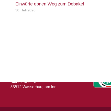
Einwürfe ebnen Weg zum Debakel
30. Juli 2026
Herausgeber
Turn- und Sportverein 1880 e. V.
Wasserburg a. Inn
Abteilung: Fußball
Abteilungsleiter: Kevin Klammer
Alkorstraße 16
83512 Wasserburg am Inn