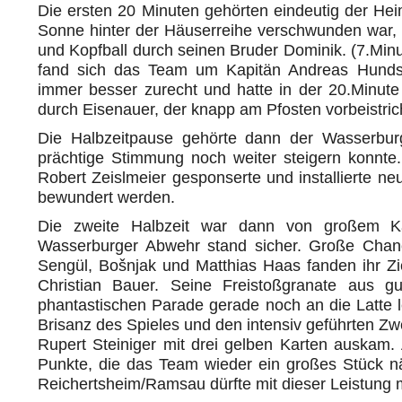
Die ersten 20 Minuten gehörten eindeutig der Hei
Sonne hinter der Häuserreihe verschwunden war
und Kopfball durch seinen Bruder Dominik. (7.Minu
fand sich das Team um Kapitän Andreas Hundsc
immer besser zurecht und hatte in der 20.Minute
durch Eisenauer, der knapp am Pfosten vorbeistric
Die Halbzeitpause gehörte dann der Wasserburg
prächtige Stimmung noch weiter steigern konnte
Robert Zeislmeier gesponserte und installierte ne
bewundert werden.
Die zweite Halbzeit war dann von großem Ka
Wasserburger Abwehr stand sicher. Große Chan
Sengül, Bošnjak und Matthias Haas fanden ihr Zi
Christian Bauer. Seine Freistoßgranate aus 
phantastischen Parade gerade noch an die Latte 
Brisanz des Spieles und den intensiv geführten Zwe
Rupert Steiniger mit drei gelben Karten auskam.
Punkte, die das Team wieder ein großes Stück n
Reichertsheim/Ramsau dürfte mit dieser Leistung m