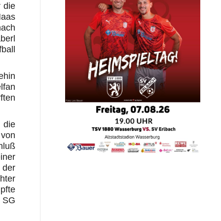
 die
Haas
nach
berl
ball
ehin
lfan
ften
 die
 von
hluß
iner
 der
hter
pfte
e SG