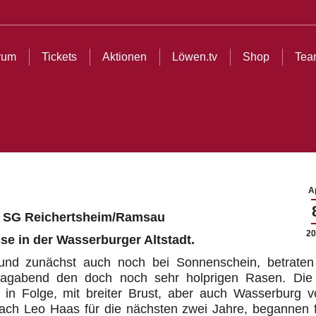
ionen
Löwen.tv
Shop
Teams
Partner
Cl
rum
Tickets
Aktionen
Löwen.tv
Shop
Tea
Ap
 SG Reichertsheim/Ramsau
20
se in der Wasserburger Altstadt.
nd zunächst auch noch bei Sonnenschein, betraten
tagabend den doch noch sehr holprigen Rasen. Di
in Folge, mit breiter Brust, aber auch Wasserburg vo
ach Leo Haas für die nächsten zwei Jahre, begannen fl