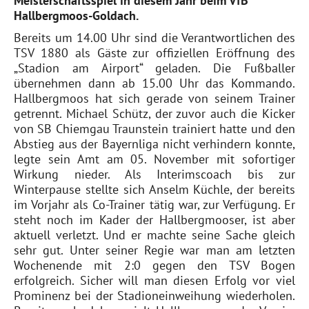
Meisterschaftsspiel in diesem Jahr beim VfB
Hallbergmoos-Goldach.
Bereits um 14.00 Uhr sind die Verantwortlichen des
TSV 1880 als Gäste zur offiziellen Eröffnung des
„Stadion am Airport“ geladen. Die Fußballer
übernehmen dann ab 15.00 Uhr das Kommando.
Hallbergmoos hat sich gerade von seinem Trainer
getrennt. Michael Schütz, der zuvor auch die Kicker
von SB Chiemgau Traunstein trainiert hatte und den
Abstieg aus der Bayernliga nicht verhindern konnte,
legte sein Amt am 05. November mit sofortiger
Wirkung nieder. Als Interimscoach bis zur
Winterpause stellte sich Anselm Küchle, der bereits
im Vorjahr als Co-Trainer tätig war, zur Verfügung. Er
steht noch im Kader der Hallbergmooser, ist aber
aktuell verletzt. Und er machte seine Sache gleich
sehr gut. Unter seiner Regie war man am letzten
Wochenende mit 2:0 gegen den TSV Bogen
erfolgreich. Sicher will man diesen Erfolg vor viel
Prominenz bei der Stadioneinweihung wiederholen.