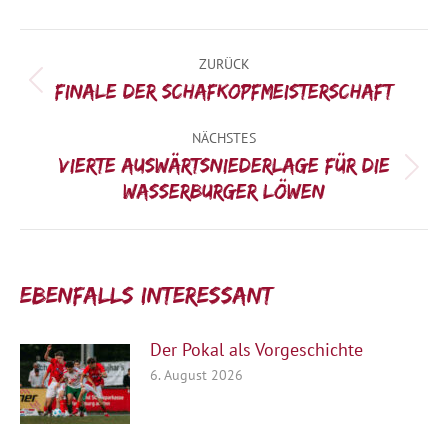
Kommentarnavigation
ZURÜCK
Vorheriger
Finale der Schafkopfmeisterschaft
Beitrag:
NÄCHSTES
Vierte Auswärtsniederlage für die
Nächster
Wasserburger Löwen
Beitrag:
Ebenfalls interessant:
Der Pokal als Vorgeschichte
6. August 2026